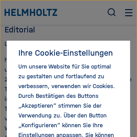
Direkt
Zu Startseite der Helmholtz Forschungsgemeinschaft
zum
S
H
u
a
Seiteninhalt
Editorial
c
u
springen
h
p
Liebe Leserinnen und Leser,
e
t
Ihre Cookie-Einstellungen
ö
n
herzlich willkommen zur ersten Ausgabe
f
a
Um unsere Website für Sie optimal
f
v
unseres Netzwerk-Newsletters für das Jahr
n
i
zu gestalten und fortlaufend zu
2018, in dem wir Sie vor allem über anstehende
e
g
verbessern, verwenden wir Cookies.
Termine und Neuerungen unseres Angebotes
n
a
Durch Bestätigen des Buttons
/
t
informieren sowie neue Gesichter im
s
i
„Akzeptieren“ stimmen Sie der
Talentmanagement-Team der Geschäftsstelle
c
o
Verwendung zu. Über den Button
vorstellen möchten.
h
n
„Konfigurieren“ können Sie Ihre
l
ö
Wir wünschen Ihnen eine gute Lektüre und
i
f
Einstellungen anpassen. Sie können