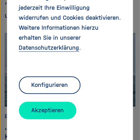
"Wir nutzen das Wissen der Älteren,
jederzeit Ihre Einwilligung
um Veränderungen zu verstehen“
widerrufen und Cookies deaktivieren.
Weitere Informationen hierzu
erhalten Sie in unserer
Datenschutzerklärung
.
Konfigurieren
Akzeptieren
Erde und Umwelt
„Wir sehen, hören und fühlen den
Klimawandel“