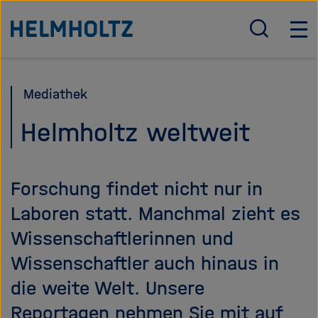
Direkt
Zu Startseite der Helmholtz Forschungsgemeinschaft
zum
S
H
u
a
Seiteninhalt
c
u
springen
h
p
Mediathek
e
t
ö
n
Helmholtz weltweit
f
a
f
v
n
i
Forschung findet nicht nur in
e
g
n
a
Laboren statt. Manchmal zieht es
/
t
Wissenschaftlerinnen und
s
i
c
o
Wissenschaftler auch hinaus in
h
n
die weite Welt. Unsere
l
ö
i
f
Reportagen nehmen Sie mit auf