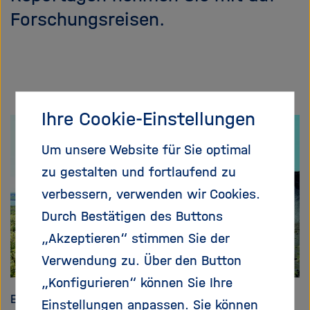
e
f
Forschungsreisen.
ß
n
e
e
n
n
/
s
c
Ihre Cookie-Einstellungen
h
l
Um unsere Website für Sie optimal
i
zu gestalten und fortlaufend zu
e
ß
verbessern, verwenden wir Cookies.
e
Durch Bestätigen des Buttons
n
„Akzeptieren“ stimmen Sie der
Verwendung zu. Über den Button
„Konfigurieren“ können Sie Ihre
Erde und Umwelt
Einstellungen anpassen. Sie können