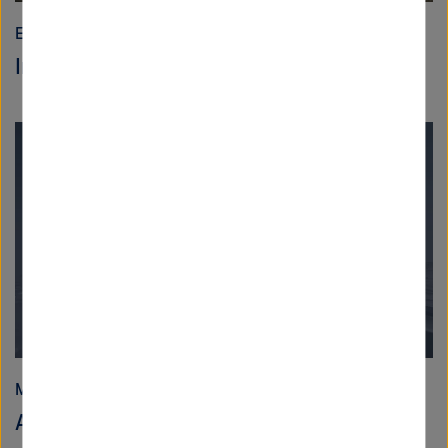
Erde und Umwelt
Im Paradies der Ozeanforscher
Materie
Astrophysik in der Antarktis