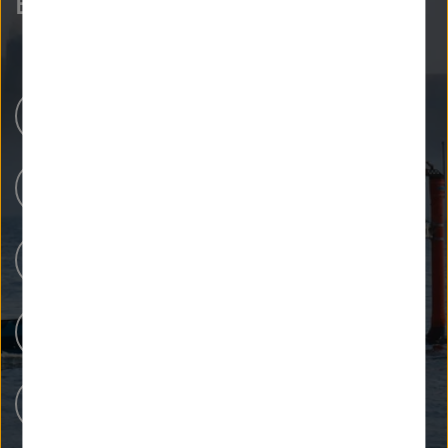
Entdecken Sie mehr.
Newsroom
Unsere Forschung
Menschen bei Helmholtz
Forschungsinfrastrukturen
Karriere bei Helmholtz