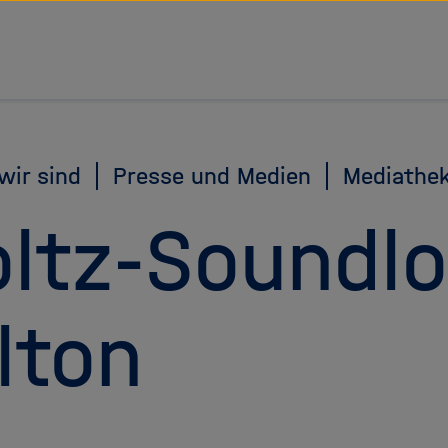
tz Forschungsgemeinschaft
wir sind
Presse und Medien
Mediathe
ltz-Soundl
lton