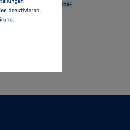
tellungen
hr Handy unterstützt.
iPhone-
ies deaktivieren.
chliessend über iTunes
ärung
.
ationen finden Sie