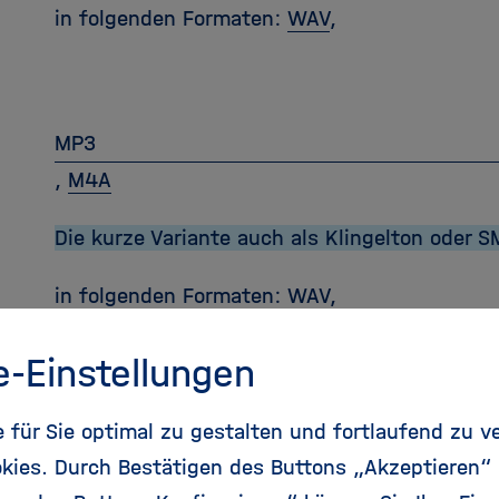
in folgenden Formaten:
WAV
,
MP3
,
M4A
Die kurze Variante auch als Klingelton oder 
in folgenden Formaten:
WAV
,
e-Einstellungen
MP3
für Sie optimal zu gestalten und fortlaufend zu v
,
M4A
kies. Durch Bestätigen des Buttons „Akzeptieren“