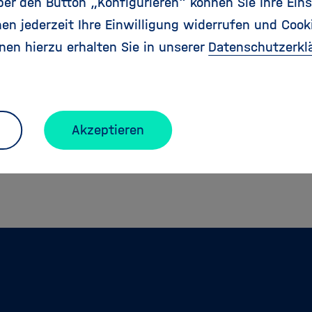
r den Button „Konfigurieren“ können Sie Ihre Eins
Bitte informieren Sie sich, welches Format I
en jederzeit Ihre Einwilligung widerrufen und Cook
Besitzer müssen den Ton downloaden und ans
nen hierzu erhalten Sie in unserer
Datenschutzerkl
(Klingeltöne) synchronisieren. Weitere Inform
beispielsweise
hier
.
Akzeptieren