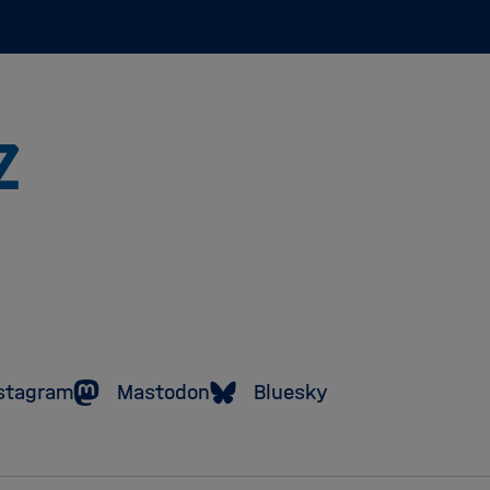
Zu
Startseite
der
Helmholtz
Forschungsgemeinschaft
stagram
Mastodon
Bluesky