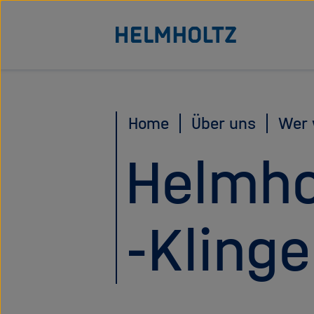
Direkt
Zu Startseite der Helmhol
zum
Seiteninhalt
springen
Home
Über uns
Wer 
Helmho
-Klinge