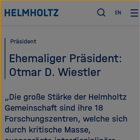
Direkt
Zu Startseite der Helmholtz Forschungsgemeinschaft
EN
zum
S
E
H
u
n
a
Seiteninhalt
c
g
u
springen
h
l
p
Präsident
e
i
t
ö
s
n
Ehemaliger Präsident:
f
h
a
Otmar D. Wiestler
f
v
n
i
e
g
n
a
„Die große Stärke der Helmholtz
/
t
s
i
Gemeinschaft sind ihre 18
c
o
Forschungszentren, welche sich
h
n
durch kritische Masse,
l
ö
i
f