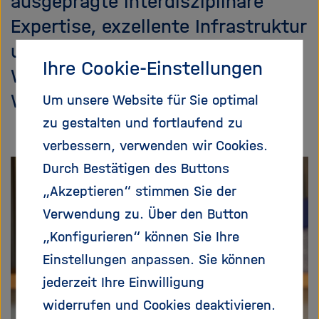
ausgeprägte interdisziplinäre
e
f
Expertise, exzellente Infrastruktur
ß
n
e
e
und herausragende
n
n
Ihre Cookie-Einstellungen
Wissenschaftlerinnen und
/
s
Wissenschaftler auszeichnen.“
Um unsere Website für Sie optimal
c
zu gestalten und fortlaufend zu
h
l
verbessern, verwenden wir Cookies.
i
Durch Bestätigen des Buttons
e
„Akzeptieren“ stimmen Sie der
ß
e
Verwendung zu. Über den Button
n
„Konfigurieren“ können Sie Ihre
Einstellungen anpassen. Sie können
jederzeit Ihre Einwilligung
widerrufen und Cookies deaktivieren.