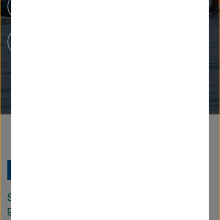
Forschungsinfrastrukturen
Karriere bei Helmholtz
Zu
Startseite
der
Helmholtz