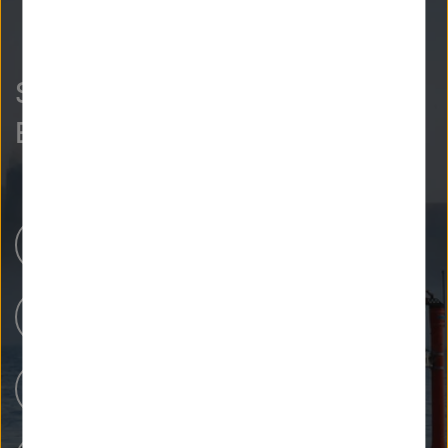
So neugierig wie wir?
Entdecken Sie mehr.
Newsroom
Unsere Forschung
Menschen bei Helmholtz