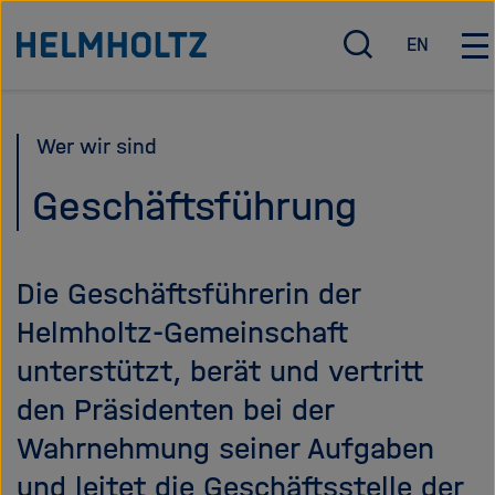
Direkt
Zu Startseite der Helmholtz Forschungsgemeinschaft
EN
zum
S
E
H
u
n
a
Seiteninhalt
c
g
u
springen
h
l
p
Wer wir sind
e
i
t
ö
s
n
Geschäftsführung
f
h
a
f
v
n
i
Die Geschäftsführerin der
e
g
n
a
Helmholtz-Gemeinschaft
/
t
unterstützt, berät und vertritt
s
i
c
o
den Präsidenten bei der
h
n
Wahrnehmung seiner Aufgaben
l
ö
i
f
und leitet die Geschäftsstelle der