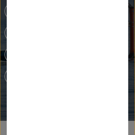
Unsere Forschung
Menschen bei Helmholtz
Forschungsinfrastrukturen
Karriere bei Helmholtz