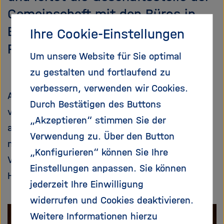
e
f
Gemeinschaft mit den Büros in
ß
n
Berlin, Bonn, Brüssel, Tel Aviv und
e
e
Ihre Cookie-Einstellungen
n
n
Peking.
/
Um unsere Website für Sie optimal
s
zu gestalten und fortlaufend zu
c
verbessern, verwenden wir Cookies.
h
Als Vertreterin in Verwaltungsangelegenheiten
l
Durch Bestätigen des Buttons
vertritt sie die Helmholtz-Gemeinschaft nach
i
„Akzeptieren“ stimmen Sie der
e
außen und innen. Die Geschäftsführerin ist
Verwendung zu. Über den Button
ß
neben dem Präsidenten und den
e
„Konfigurieren“ können Sie Ihre
Vizepräsidenten Mitglied des Präsidiums der
n
Einstellungen anpassen. Sie können
Helmholtz-Gemeinschaft.
jederzeit Ihre Einwilligung
widerrufen und Cookies deaktivieren.
Weitere Informationen hierzu