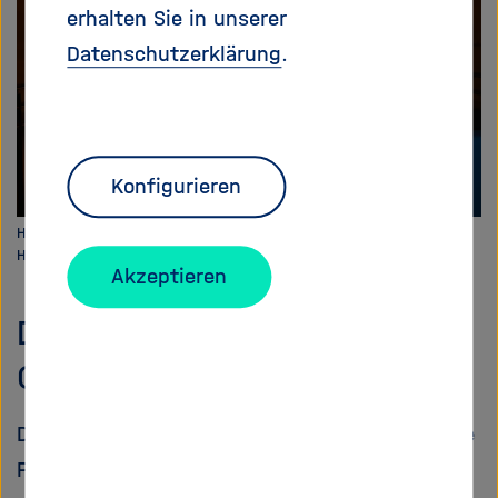
erhalten Sie in unserer
Datenschutzerklärung
.
Konfigurieren
Helmholtz-Geschäftsführerin Sabine Helling-Moegen. Bild:
Helmholtz/Oliver Walterscheid
Akzeptieren
Die Aufgaben der
Geschäftsführung
Der Geschäftsführerin obliegt insbesondere die
Prozessverantwortung für die Verfahren zur