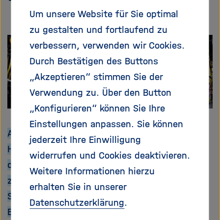
e
f
Um unsere Website für Sie optimal
ß
n
e
e
zu gestalten und fortlaufend zu
n
n
verbessern, verwenden wir Cookies.
/
Durch Bestätigen des Buttons
s
c
„Akzeptieren“ stimmen Sie der
h
Verwendung zu. Über den Button
l
„Konfigurieren“ können Sie Ihre
i
e
Einstellungen anpassen. Sie können
Allerdings ist es nach wie vor eine große
ß
jederzeit Ihre Einwilligung
e
Herausforderung, aus den Grundgleichungen
widerrufen und Cookies deaktivieren.
n
dieser Theorie bestimmte quantitative Größen
Weitere Informationen hierzu
zu berechnen, etwa die Massen und
erhalten Sie in unserer
Struktureigenschaften von Mesonen und
Datenschutzerklärung
.
Baryonen. Die Sektion THFL (Theory Floor) des