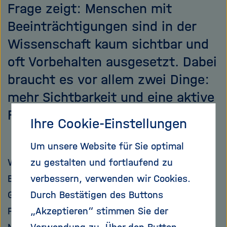
Frage zeigt: Menschen mit
Beeinträchtigungen sind in der
Wissenschaft kaum sichtbar und
oft Vorbehalten ausgesetzt. Dabei
braucht es vor allem zwei Dinge:
mehr Sichtbarkeit und eine aktive
Förderung von Karrieren.
Ihre Cookie-Einstellungen
Um unsere Website für Sie optimal
Wie kann eine wissenschaftliche Karriere mit
zu gestalten und fortlaufend zu
Behinderung gelingen? Und wo liegen die
verbessern, verwenden wir Cookies.
Grenzen? Diese Fragen standen im Fokus einer
Durch Bestätigen des Buttons
Podiumsdiskussion, zu der das Helmholtz
„Akzeptieren“ stimmen Sie der