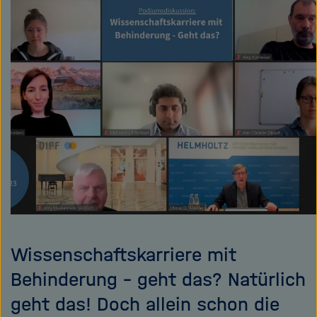
e
f
teilen
ß
n
e
e
n
n
/
s
c
h
l
i
e
ß
e
n
Wissenschaftskarriere mit
Behinderung – geht das? Natürlich
geht das! Doch allein schon die