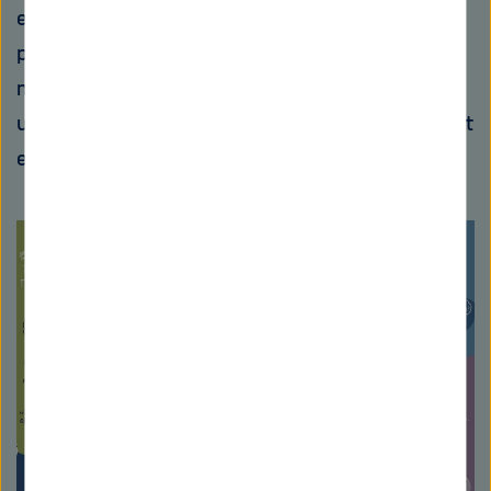
entschied. Dennoch hat sie überwiegend
positive Erfahrungen gemacht und rät, offen
mit einer Behinderung im Arbeitsumfeld
umzugehen. „Wenn ich darüber spreche, nimmt
es dem Gegenüber oft die Scheu“, erzählt sie.