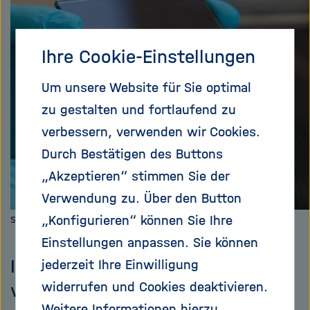
e
f
teilen
ß
n
e
e
Ihre Cookie-Einstellungen
n
n
/
Um unsere Website für Sie optimal
s
c
zu gestalten und fortlaufend zu
h
verbessern, verwenden wir Cookies.
l
Durch Bestätigen des Buttons
i
e
„Akzeptieren“ stimmen Sie der
ß
Verwendung zu. Über den Button
e
„Konfigurieren“ können Sie Ihre
Solarzellen. Bild: HZB
n
Einstellungen anpassen. Sie können
In unserem Forschungspodcast
jederzeit Ihre Einwilligung
widerrufen und Cookies deaktivieren.
verrät Steve Albrecht, wie man
Weitere Informationen hierzu