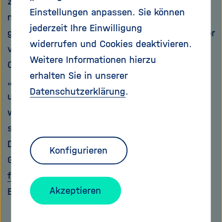
zu können. Manche infizieren sich zwar,
Einstellungen anpassen. Sie können
merken aber nichts davon. Andere verspüren
jederzeit Ihre Einwilligung
grippeähnliche Symptome, die von allein wieder
widerrufen und Cookies deaktivieren.
verschwinden. Ein Teil aber erkrankt schwer an
Weitere Informationen hierzu
COVID-19 und wird zum medizinischen Notfall.
erhalten Sie in unserer
„Wir wollen verstehen, warum Menschen so
Datenschutzerklärung
.
unterschiedlich auf das Virus reagieren und
was dafür die bestimmenden Faktoren sind“,
sagt Monique Breteler. Die Professorin ist
Direktorin für Populationsbezogene
Konfigurieren
Gesundheitsforschung am
Deutschen Zentrum
für Neurodegenerative Erkrankungen (DZNE)
in
Akzeptieren
Bonn.