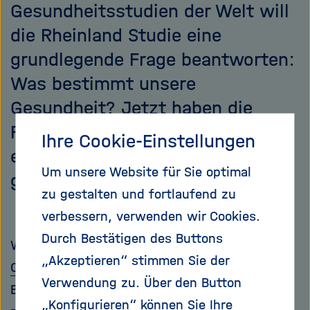
Gesundheitsstudien der Welt will
die Rheinland Studie eine
grundlegende Frage beantworten:
Was bestimmt unsere
Gesundheit? Jetzt haben die
Forscher ihre Untersuchungen
Ihre Cookie-Einstellungen
erweitert und sind in den Kampf
Um unsere Website für Sie optimal
gegen
COVID-19
eingetreten.
zu gestalten und fortlaufend zu
verbessern, verwenden wir Cookies.
Durch Bestätigen des Buttons
Wie Menschen auf den Kontakt mit dem
SARS-
„Akzeptieren“ stimmen Sie der
CoV-2
-Virus reagieren, ist sehr unterschiedlich.
Verwendung zu. Über den Button
Einigen scheint der Erreger gar nichts anhaben
„Konfigurieren“ können Sie Ihre