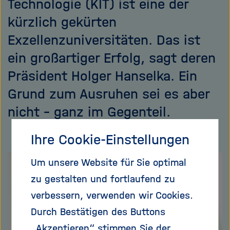
Technologie (KIT) ist eine der
kürzlich gekürten
Exzellenzuniversitäten. Das ist
ein großartiger Erfolg, sagt deren
Präsident Holger Hanselka. Ein
Grund zum Ausruhen sei es aber
nicht – ganz im Gegenteil.
Ihre Cookie-Einstellungen
Um unsere Website für Sie optimal
zu gestalten und fortlaufend zu
verbessern, verwenden wir Cookies.
Durch Bestätigen des Buttons
„Akzeptieren“ stimmen Sie der