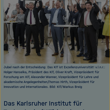
e
f
ß
n
e
e
n
n
/
s
c
h
l
i
e
ß
Jubel nach der Entscheidung: Das KIT ist Exzellenzuniversität! v.l.n.r.:
Holger Hanselka, Präsident des KIT, Oliver Kraft, Vizepräsident für
e
Forschung am KIT, Alexander Wanner, Vizepräsident für Lehre und
n
akademische Angelegenheiten,Thomas Hirth, Vizepräsident für
Innovation und Internationales. Bild: KIT/Markus Breig
Das Karlsruher Institut für