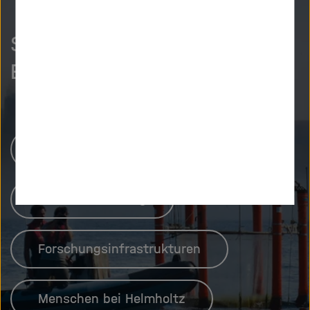
So neugierig wie wir?
Entdecken Sie mehr.
Helmholtz-Zentren
Unsere Forschung
Forschungsinfrastrukturen
Menschen bei Helmholtz