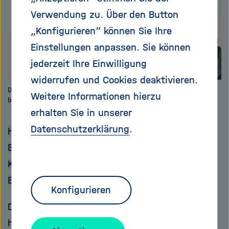
Verwendung zu. Über den Button
„Konfigurieren“ können Sie Ihre
Einstellungen anpassen. Sie können
jederzeit Ihre Einwilligung
widerrufen und Cookies deaktivieren.
Die Förderung als „Exzellenzuniversität“ bedeute auch einen
Weitere Informationen hierzu
beachtlichen Imagegewinn, sagt Holger Hanselka, Präsident des KIT.
erhalten Sie in unserer
Datenschutzerklärung
.
Herr Hanselka, am 19. Juli wurden die elf
Exzellenzuniversitäten bekanntgegeben. Das
KIT war eine davon. Wie haben Sie den Tag der
Entscheidung erlebt?
Konfigurieren
Das war für uns alle ein wunderbarer Tag. Wir
haben uns im wichtigsten und härtesten