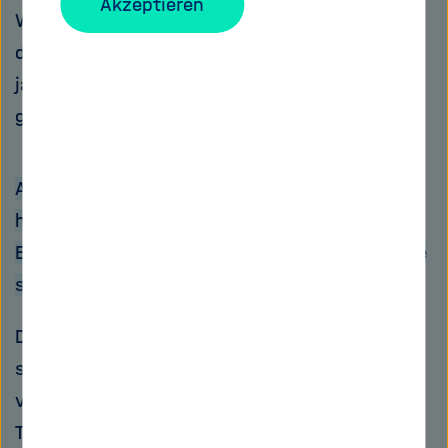
Akzeptieren
Wettbewerb für Universitäten in Deutschland
durchgesetzt. Damit konnten wir die Früchte
jahrelanger Arbeit ernten. Das haben wir
gefeiert.
Außerdem hatten Sie im eigenen Bundesland
harte Konkurrenz. Es gab gleich sechs
Bewerber in Baden-Württemberg, gegen die Sie
sich durchsetzen mussten.
Das stimmt wohl, Baden-Württemberg ist ein
starker Standort und es haben dann ja auch
vier Universitäten in Baden-Württemberg den
Titel „Exzellenzuniversität“ errungen. Aber es