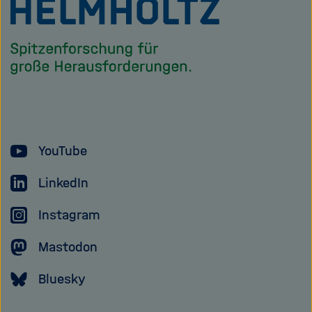
Zu
Startseite
der
Helmholtz
Forschungsgem
YouTube
LinkedIn
Instagram
Mastodon
Bluesky