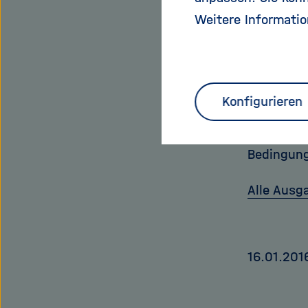
Dabei bild
Weitere Informatio
Sauerstof
durch die 
Auch wenn
gefrorene
Konfigurieren
wissensch
Reizen. V
Bedingung
Alle Ausg
16.01.201