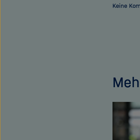
Keine Ko
Meh
Dieses
Inhaltskarusell
überspringen