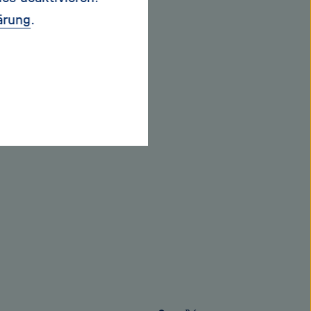
. Weil es keinen
ärung
.
Wenn aber das Wasser
und färben es rot.
er austritt, ist der
 sehen. Die
r in den optischen
 unter unwirtlichsten