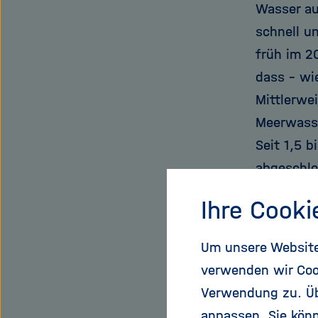
Wasser au
schnell u
früh im 2
dass – wi
Mittlerwe
Meerwasse
Seit 1,5 
abgeschlo
Schwefel 
Ihre Cooki
Doch das 
Um unsere Website 
wie? Über
verwenden wir Coo
und verfl
Verwendung zu. Übe
Organisme
anpassen. Sie könn