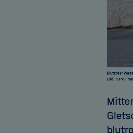
Blutroter Wass
Bild: Gero Fr
Mitte
Glets
blutr