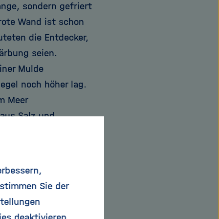
ange, sondern gefriert
 rote Wand ist schon
teten die Entdecker,
färbung seien.
einer Mulde
egel noch höher lag.
om Meer
 aus Salz und
cken Eisschicht.
hne Sauerstoff. Aber
erbessern,
isen aus dem Gestein
 stimmen Sie der
der dort lebenden
tellungen
und leben von Eisen.
ies deaktivieren.