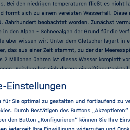
s. Bei den niedrigen Temperaturen fließt es nicht l
nd formt sich zu einem vereisten Wasserfall. Diese
0. Jahrhundert beobachtet worden. Zunächst vermu
e in den Alpen – Schneealgen der Grund für die Ver
ile aber wissen wir: Unter dem Gletscher lagert in 
r, das aus einer Zeit stammt, zu der der Meeresspi
bis 2 Millionen Jahren ist dieses Wasser komplett v
ssen. Seitdem hat sich daraus ein giftiger Cocktail
entwickelt, überdeckt von einer etwa 400 Meter di
e-Einstellungen
Leben in diesem See ging weiter – ohne Licht und o
für Sie optimal zu gestalten und fortlaufend zu v
 die langen Zeiträume lösten sich Mineralien wie E
kies. Durch Bestätigen des Buttons „Akzeptieren“
üssigten sich im Wasser. Das ist die Energiequelle 
r den Button „Konfigurieren“ können Sie Ihre Eins
n. Man kann sagen: Die Mikroben atmen Schwefel 
en jederzeit Ihre Einwilligung widerrufen und Cook