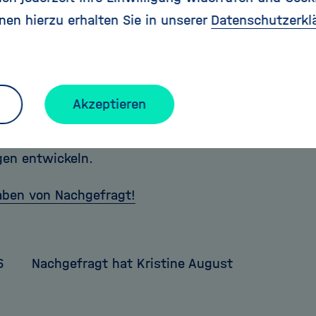
en sie Eisen-II-Ionen, das sind geladene Eisenatome
nen hierzu erhalten Sie in unserer
Datenschutzerkl
f in dem See gibt, oxidieren die Ionen dort nicht. 
Risse an die Oberfläche gelangt, rosten sie sofort 
 es manchmal mehrere Jahre dauert, bis neues Wass
 rote Strom ständig an der Front des Gletschers zu
Akzeptieren
aftliche Bedeutung dieses Phänomens liegt wenige
ielmehr können wir hier erfahren, wie sich Mikroben
en entwickeln.
aben von Nachgefragt!
6
Nachgefragt hat Kristine August