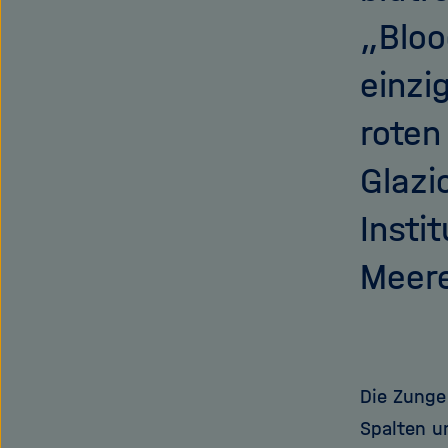
„Bloo
einzi
roten
Glazi
Insti
Meere
Die Zunge
Spalten u