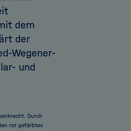
it
 mit dem
ärt der
fred-Wegener-
lar- und
 senkrecht. Durch
den rot gefärbtes