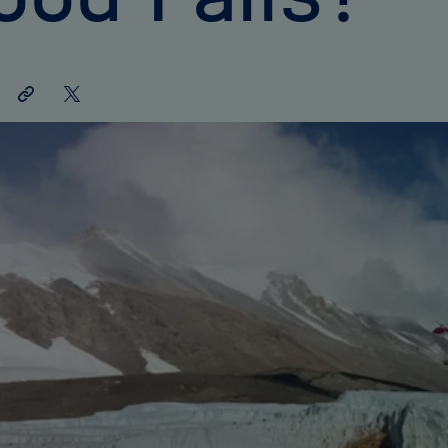
Link
Auf
teilen
X
teilen