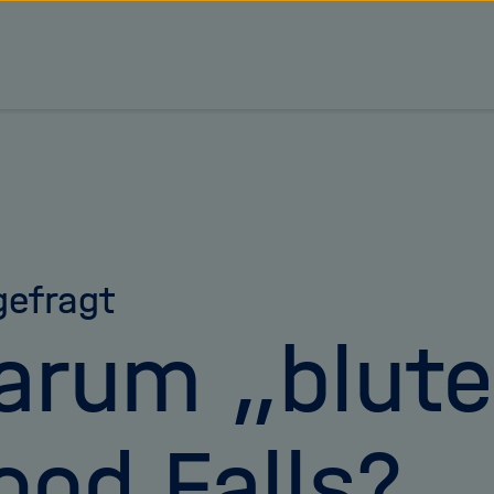
tz Forschungsgemeinschaft
efragt
rum „blute
ood Falls?