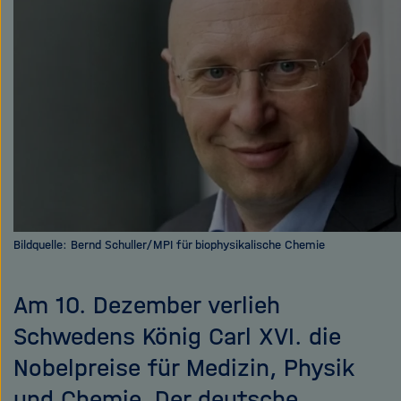
Bildquelle: Bernd Schuller/MPI für biophysikalische Chemie
Am 10. Dezember verlieh
Schwedens König Carl XVI. die
Nobelpreise für Medizin, Physik
und Chemie. Der deutsche