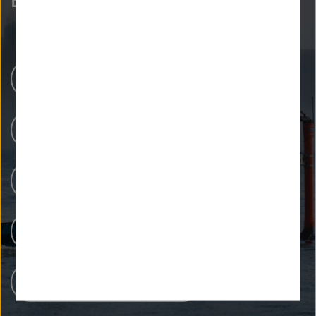
Helmholtz-Zentren
Unsere Forschung
Forschungsinfrastrukturen
Menschen bei Helmholtz
Karriere bei Helmholtz