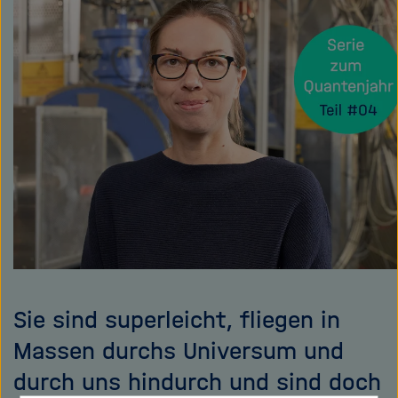
e
f
teilen
ß
n
e
e
n
n
/
s
c
h
l
i
e
ß
e
n
Sie sind superleicht, fliegen in
Massen durchs Universum und
durch uns hindurch und sind doch