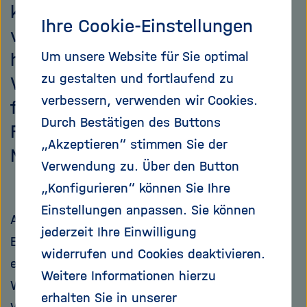
kaum zu fassen: In unserer
Ihre Cookie-Einstellungen
vierten Folge zum Quantenjahr
heften wir uns mit Kathrin
Um unsere Website für Sie optimal
zu gestalten und fortlaufend zu
Valerius vom Karlsruher Institut
verbessern, verwenden wir Cookies.
für Technologie (KIT) an die
Durch Bestätigen des Buttons
Fersen der unscheinbaren
„Akzeptieren“ stimmen Sie der
Neutrinos.
Verwendung zu. Über den Button
„Konfigurieren“ können Sie Ihre
Einstellungen anpassen. Sie können
Als sich die Physik vor 100 Jahren mit der
jederzeit Ihre Einwilligung
Entwicklung der Quantenmechanik neu erfand,
widerrufen und Cookies deaktivieren.
eröffneten sich den Wissenschaftlerinnen und
Weitere Informationen hierzu
Wissenschaftlern ganz neue Welten. Erst der
erhalten Sie in unserer