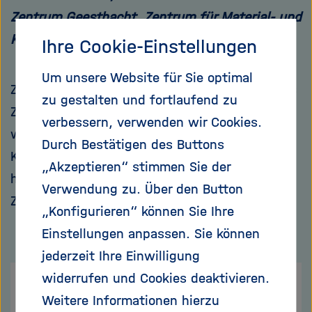
Zentrum Geesthacht, Zentrum für Material- und
Küstenforschung
Ihre Cookie-Einstellungen
Um unsere Website für Sie optimal
Zunächst einmal: Für die Wissenschaft hat das
zu gestalten und fortlaufend zu
Zwei-Grad-Ziel eher negative Konsequenzen,
verbessern, verwenden wir Cookies.
weil es eine politische Steuerung „der“
Durch Bestätigen des Buttons
Klimawissenschaft aufbaut; „der“ Politik
„Akzeptieren“ stimmen Sie der
hingegen erlaubt es, ein legitimes politisches
Verwendung zu. Über den Button
Ziel zu formulieren.
„Konfigurieren“ können Sie Ihre
Einstellungen anpassen. Sie können
jederzeit Ihre Einwilligung
widerrufen und Cookies deaktivieren.
Weitere Informationen hierzu