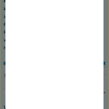
Kopenhagener Klimagipfel von 2009 zwar
kleine, aber effektive Fortschritte in der
internationalen Klimapolitik. Sollten die
Politiker bei dem diesjährigen Klimagipfel in
Paris auf das Zwei-Grad-Ziel verzichten,
würden sie damit jedenfalls keine neuen
Handlungsoptionen eröffnen.
Von Rio nach Paris