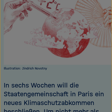
e
f
ß
n
e
e
n
n
/
s
c
h
l
i
e
ß
Illustration: Jindrich Novotny
e
n
In sechs Wochen will die
Staatengemeinschaft in Paris ein
neues Klimaschutzabkommen
beschließen. Um nicht mehr als