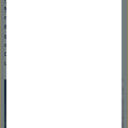
Meeresforschung (AWI)
geben. Ihnen ist es
mithilfe detaillierter Klimamodellierungen am
Beispiel des Filchner-Ronne-Schelfeises
gelungen, die physikalischen Veränderungen in
der Atmosphäre und im Meer zu entschlüsseln.
Die Initialzündung kommt dabei von warmer
Luft und schrumpfendem Meereis.