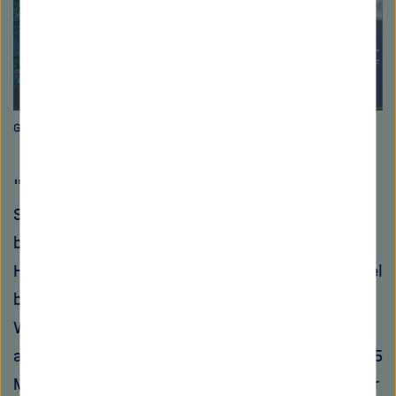
Grafik:AWI
"Das Schicksal der großen antarktischen
Schelfeisplatten wird durch das Meereis davor
bestimmt", sagt AWI-Ozeanograph Hartmut
Hellmer. Im südlichen Weddellmeer zum Beispiel
bildet sich während der Herbst- und
Wintermonate so viel neues Meereis, dass es
am Ende des Winters eine Fläche von bis zu 4,5
Millionen Quadratkilometer bedeckt. Und immer