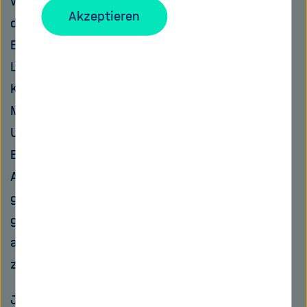
werden Schelfeis genannt. Sie sind es bisher,
Akzeptieren
die auf zweierlei Weise verhindern, dass die
Eismassen auf dem Hochplateau im
Landesinneren schneller in die tiefer gelegene
Küstenregion rutschen. Denn: Das bis zu 1600
Meter dicke Schelfeis liegt stellenweise auf
Unterseebergen oder Inseln auf, die wie
Bremskeile sein Weiterrutschen verhindern.
Außerdem berührt die Eisplatte ab einem
gewissen Punkt den Meeresboden. Die
großflächige Reibung der schweren Eisplatte
auf dem Untergrund reduziert das Fließtempo
zusätzlich.
Je wärmer es aber in der Antarktis wird, desto