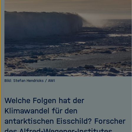
e
f
ß
n
e
e
n
n
/
s
c
h
l
i
e
ß
Bild: Stefan Hendricks / AWI
e
n
Welche Folgen hat der
Klimawandel für den
antarktischen Eisschild? Forscher
des Alfred-Wegener-Institutes