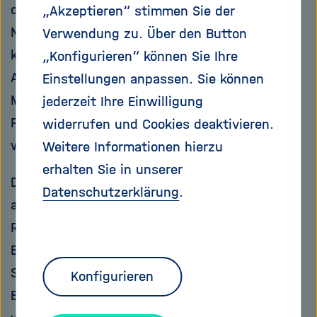
dicksten Stelle 4897 Meter. Sein kleinerer
„Akzeptieren“ stimmen Sie der
Nachbar, der Westantarktische Eisschild,
Verwendung zu. Über den Button
kommt immerhin noch auf die Größe Saudi-
„Konfigurieren“ können Sie Ihre
Arabiens. Gemeinsam speichern sie 26,92
Einstellungen anpassen. Sie können
Millionen Kubikkilometer Eis – genug, um im
jederzeit Ihre Einwilligung
Falle einer Schmelze den Meeresspiegel
widerrufen und Cookies deaktivieren.
weltweit um rund 58 Meter steigen zu lassen.
Weitere Informationen hierzu
erhalten Sie in unserer
Diese gigantische Menge Eis liegt nicht überall
Datenschutzerklärung
.
auf festem Untergrund. Vor allem an den
Rändern des Kontinentes schieben sich die
Eismassen Hunderte Kilometer weit auf das
Südpolarmeer hinaus. Diese schwimmenden
Konfigurieren
Eiszungen, an deren Front Eisberge kalben,