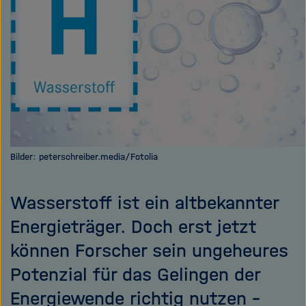
e
f
ß
n
e
e
n
n
/
s
c
h
l
i
Bilder: peterschreiber.media/Fotolia
e
ß
Wasserstoff ist ein altbekannter
e
n
Energieträger. Doch erst jetzt
können Forscher sein ungeheures
Potenzial für das Gelingen der
Energiewende richtig nutzen –