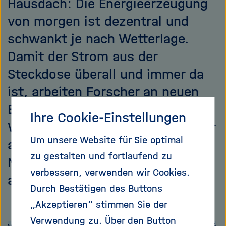
Hausdach: Die Energieerzeugung
von morgen ist dezentral und
schwankt je nach Wetterlage.
Damit der Strom aus der
Steckdose überall und immer da
ist, arbeiten Forscher an neuen
Energiespeichern. Peter
Ihre Cookie-Einstellungen
Wasserscheid, Gründungsdirektor
Um unsere Website für Sie optimal
am Helmholtz-Institut Erlangen-
zu gestalten und fortlaufend zu
Nürnberg, erzählt, worauf es
verbessern, verwenden wir Cookies.
ankommt.
Durch Bestätigen des Buttons
„Akzeptieren“ stimmen Sie der
Verwendung zu. Über den Button