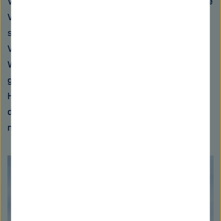
Versorgungsstrukturen ersetzen will. Da ist die
Versorgung der Innenstadt von München dann
sicherlich eine andere Aufgabe als die
Versorgung einer Gemeinde im Bayerischen
Wald. Für eine Großstadt kann auch ein
größeres Gaskraftwerk absolut sinnvoll sein.
Hier gibt es ja auch genügend Verbraucher, die
die Abwärme des Kraftwerks zum Heizen
nutzen können.