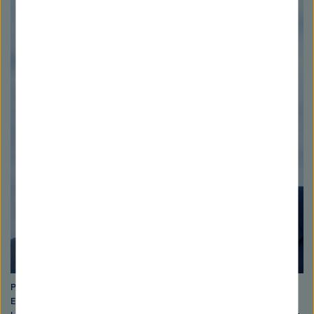
Peter Wasserscheid ist Gründungsdirektor des Helmholtz-Institut
Erlangen-Nürnberg (HI ERN) für Erneuerbare Energien und leitet den