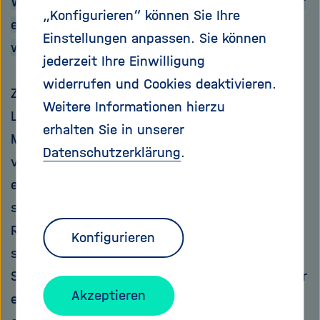
Würde man die Bundesrepublik konsequent auf
„Konfigurieren“ können Sie Ihre
eine dezentrale Energieversorgung umstellen –
Einstellungen anpassen. Sie können
wie könnte das aussehen?
jederzeit Ihre Einwilligung
widerrufen und Cookies deaktivieren.
Zunächst würde man Energiezellen definieren:
Weitere Informationen hierzu
Landkreise, Kleinstädte, aber auch Teile von
erhalten Sie in unserer
Metropolen. Jede dieser Zellen müsste
Datenschutzerklärung
.
versuchen, ihren Energiebedarf weitgehend
eigenständig zu decken. In manchen Regionen
spielt dabei die Windkraft die dominierende
Rolle, in anderen Sonne und Biomasse. Wichtig
Konfigurieren
sind auch verschiedene Formen von
Speichertechnologien, vom kleinen Speicher für
Akzeptieren
eine Wohnanlage bis zum Großspeicher für