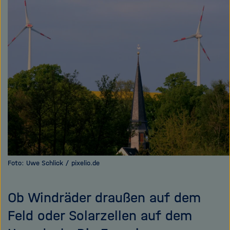
e
f
teilen
ß
n
e
e
n
n
/
s
c
h
l
i
e
ß
e
Foto: Uwe Schlick / pixelio.de
n
Ob Windräder draußen auf dem
Feld oder Solarzellen auf dem