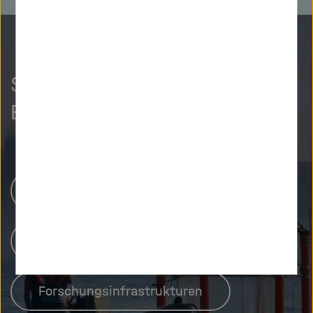
So neugierig wie wir?
Entdecken Sie mehr.
Helmholtz-Zentren
Unsere Forschung
Forschungsinfrastrukturen