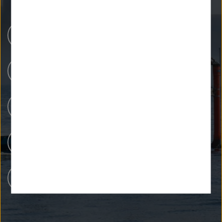
Helmholtz-Zentren
Unsere Forschung
Forschungsinfrastrukturen
Menschen bei Helmholtz
Karriere bei Helmholtz