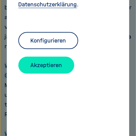
Datenschutzerklärung
.
beim Interview erschienen – und hatte mich vor
allem anhand von Online-Materialien
vorbereitet. Denn von den USA aus konnte ich
ja nicht mal eben so für Coachings nach Europa
Konfigurieren
reisen.
Akzeptieren
Wie überzeugt man in so einem wichtigen
Gespräch?
Man sollte vom eigenen Projekt begeistert sein
und vermitteln können, dass man es
tatsächlich durchziehen und mit letzten
Risiken umgehen kann.
Worum geht es in Ihrem Projekt?