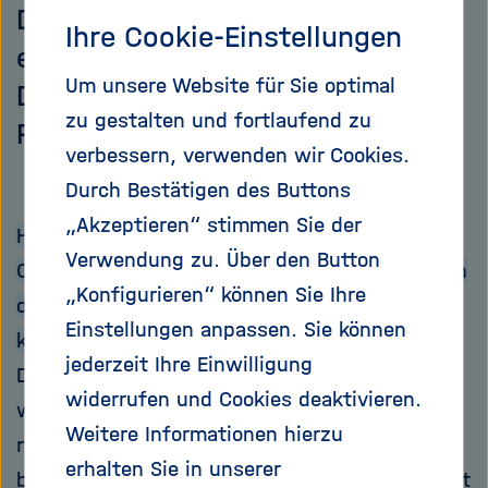
Deutschland zurück. Im Interview
Ihre Cookie-Einstellungen
erzählt der Geologe, warum man
Um unsere Website für Sie optimal
Dauerfrostböden auch von
zu gestalten und fortlaufend zu
Potsdam aus erforschen kann.
verbessern, verwenden wir Cookies.
Durch Bestätigen des Buttons
„Akzeptieren“ stimmen Sie der
Herr Grosse, Grants vom European Research
Verwendung zu. Über den Button
Council sind begehrt. Erinnern Sie sich noch an
„Konfigurieren“ können Sie Ihre
den Moment, als die Einladung zum Interview
Einstellungen anpassen. Sie können
kam?
jederzeit Ihre Einwilligung
Da war ich für Feldarbeiten in Nordalaska, und
widerrufen und Cookies deaktivieren.
wollte gerade mit dem Schneemobil
Weitere Informationen hierzu
rausfahren. Ich musste die Feldarbeit früher
erhalten Sie in unserer
beenden, bin windgegerbt und sonnengebräunt