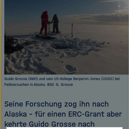
e
f
ß
n
e
e
n
n
/
s
c
h
l
i
e
ß
Guido Grosse (AWI) und sein US-Kollege Benjamin Jones (USGS) bei
Feldversuchen in Alaska. Bild: G. Grosse
e
n
Seine Forschung zog ihn nach
Alaska – für einen ERC-Grant aber
kehrte Guido Grosse nach