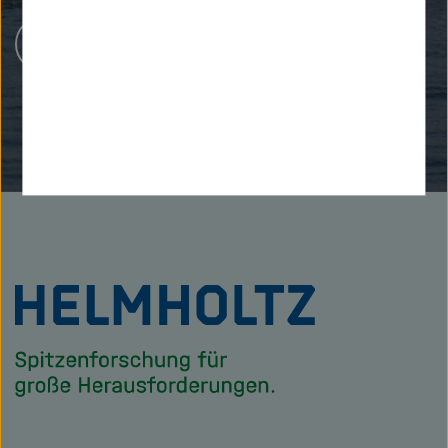
Karriere bei Helmholtz
Zu
Startseite
der
Helmholtz
Forschungsgem