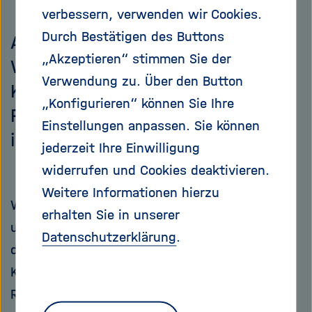
verbessern, verwenden wir Cookies.
Durch Bestätigen des Buttons
Am 30. November begann die
„Akzeptieren“ stimmen Sie der
Weltklimakonferenz in Dubai. Ein
Verwendung zu. Über den Button
Kommentar von Hans-Otto-
„Konfigurieren“ können Sie Ihre
Pörtner zur nationalen und
Einstellungen anpassen. Sie können
internationalen Klimapolitik.
jederzeit Ihre Einwilligung
widerrufen und Cookies deaktivieren.
Weitere Informationen hierzu
Waldbrände in Kanada, rund ums Mittelmeer
erhalten Sie in unserer
und auf Hawaii, Überschwemmungen in China,
Datenschutzerklärung
.
den USA und Japan, Hitzerekorde und
Korallensterben vielerorts und dazu noch
Regen statt Winterschnee in den Anden: Die