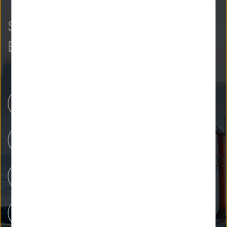
So neugierig wie wir?
Entdecken Sie mehr.
Helmholtz-Zentren
Unsere Forschung
Forschungsinfrastrukturen
Menschen bei Helmholtz