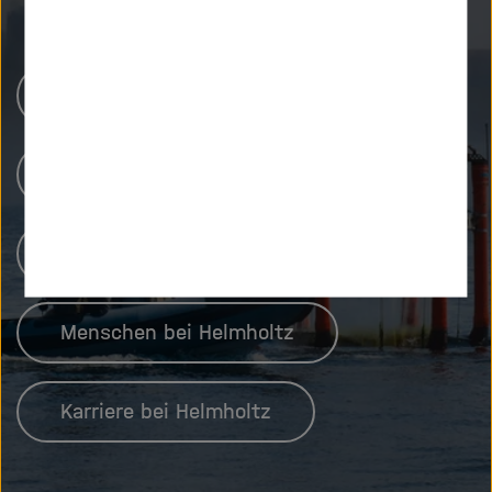
Helmholtz-Zentren
Unsere Forschung
Forschungsinfrastrukturen
Menschen bei Helmholtz
Karriere bei Helmholtz