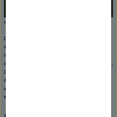
Prof. Dr. med. Claudia Traidl-Hoffmann. Bild: HMGU
Die Zahl der Menschen, die unter den heftigen
Abwehrreaktionen des eigenen Immunsystems
leiden, hat seit Beginn der 1990er Jahre
deutlich zugenommen. Claudia Traidl-Hoffmann,
Direktorin des Instituts und Fachärztin für
Allergologie, Dermatologie, Venerologie erzählt,
welche Rolle Umweltschadstoffe und der
Klimawandel bei Allergien spielen.
Frau Professor Traidl-Hoffmann, erklären Sie