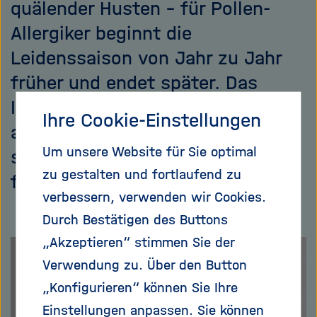
quälender Husten – für Pollen-
Allergiker beginnt die
Leidenssaison von Jahr zu Jahr
früher und endet später. Das
Institut für Umweltmedizin (IEM)
Ihre Cookie-Einstellungen
am Helmholtz Zentrum München
Um unsere Website für Sie optimal
sucht nach möglichen Gründen
zu gestalten und fortlaufend zu
für diesen Trend.
verbessern, verwenden wir Cookies.
Durch Bestätigen des Buttons
„Akzeptieren“ stimmen Sie der
Verwendung zu. Über den Button
„Konfigurieren“ können Sie Ihre
Einstellungen anpassen. Sie können