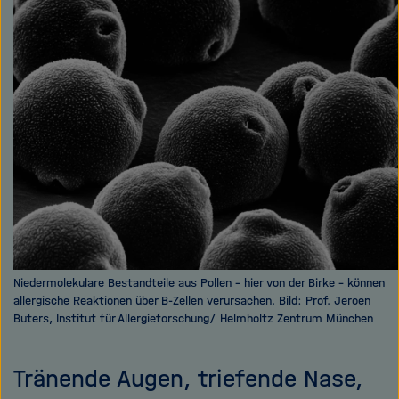
e
f
teilen
ß
n
e
e
n
n
/
s
c
h
l
i
e
ß
e
Niedermolekulare Bestandteile aus Pollen – hier von der Birke – können
n
allergische Reaktionen über B-Zellen verursachen. Bild: Prof. Jeroen
Buters, Institut für Allergieforschung/ Helmholtz Zentrum München
Tränende Augen, triefende Nase,