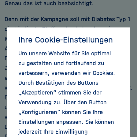
Genau das ist auch beabsichtigt.
Denn mit der Kampagne soll mit Diabetes Typ 1
die häufigste Stoffwechselerkrankung im
Ihre Cookie-Einstellungen
Kindes- und Jugendalter ins Zentrum der
Aufmerksamkeit gerückt werden. In
Um unsere Website für Sie optimal
Deutschland sind mehr als 30.000 Kinder und
zu gestalten und fortlaufend zu
Jugendliche unter 20 Jahren an Diabetes Typ 1
verbessern, verwenden wir Cookies.
erkrankt, Tendenz steigend. „Diabetes Typ 1
Durch Bestätigen des Buttons
wird leider sehr häufig sehr spät diagnostiziert.
„Akzeptieren“ stimmen Sie der
Das liegt auch daran, dass die Erkrankung
Verwendung zu. Über den Button
unter anderem bei Kinderärzten und Eltern zu
„Konfigurieren“ können Sie Ihre
wenig präsent ist“, sagt Anette Ziegler,
Einstellungen anpassen. Sie können
Direktorin des
Helmholtz-Zentrums für
jederzeit Ihre Einwilligung
Diabetesforschung
und Professorin am