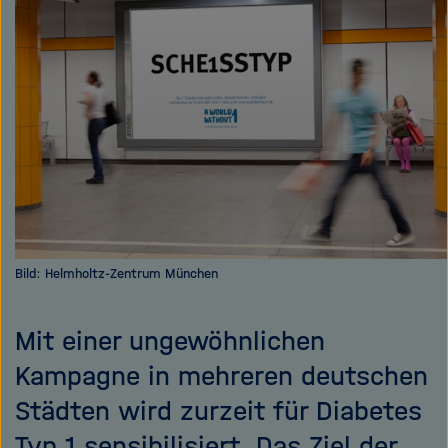
e
f
ß
n
e
e
n
n
/
s
c
h
l
i
e
ß
Bild: Helmholtz-Zentrum München
e
n
Mit einer ungewöhnlichen
Kampagne in mehreren deutschen
Städten wird zurzeit für Diabetes
Typ 1 sensibilisiert. Das Ziel der