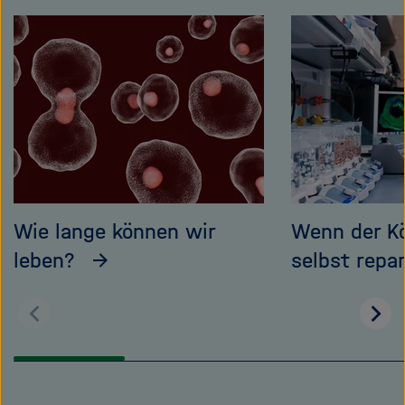
Inhaltskarusell
überspringen
Wie lange können wir
Wenn der Kö
leben?
selbst repar
Zurück
Wei
blättern
blä