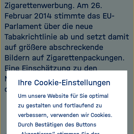
Zigarettenwerbung. Am 26.
Februar 2014 stimmte das EU-
Parlament über die neue
Tabakrichtlinie ab und setzt damit
auf größere abschreckende
Bildern auf Zigarettenpackungen.
Eine Einschätzung zu den
Neuregelungen und ein Portrait
Ihre Cookie-Einstellungen
der Wissenschaftlerin
Um unsere Website für Sie optimal
zu gestalten und fortlaufend zu
verbessern, verwenden wir Cookies.
Durch Bestätigen des Buttons