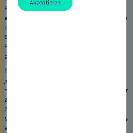
Akzeptieren
Februar 2014 beschlossen. „Gemessen an dem
enormen Druck auf die Abgeordneten durch die
Lobbyarbeit der Tabakindustrie, ist dieses
Ergebnis erstaunlich positiv“, sagt Martina
Pötschke-Langer. „Die Neuregelungen sind ein
großer Schritt in die richtige Richtung.“
Die Vorschriften sollen Tabak vor allem für
junge Menschen unattraktiv machen. „Durch
abschreckende Warnhinweise, das Verbot vieler
Zusatzstoffe und die Regulierung der E-
Zigaretten besteht große Hoffnung, junge
Menschen vom Rauchen abzuhalten“, meint die
Wissenschaftlerin. Zigarettenpackungen