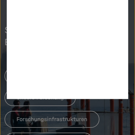
So neugierig wie wir?
Entdecken Sie mehr.
Helmholtz-Zentren
Unsere Forschung
Forschungsinfrastrukturen