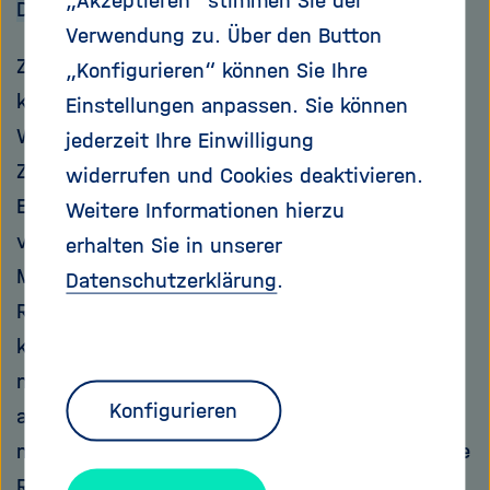
„Akzeptieren“ stimmen Sie der
Die neue Tabakrichtlinie
Verwendung zu. Über den Button
Zwei Drittel einer Zigarettenpackung sollen
„Konfigurieren“ können Sie Ihre
künftig mit bildlichen und textlichen
Einstellungen anpassen. Sie können
Warnhinweisen bedeckt sein. Menthol-
jederzeit Ihre Einwilligung
Zigaretten und andere Aromastoffe wie
widerrufen und Cookies deaktivieren.
Erdbeere und Schokolade werden ganz
Weitere Informationen hierzu
verboten. Im Falle der E-Zigaretten haben die
erhalten Sie in unserer
Mitgliedsstaaten zwei
Datenschutzerklärung
.
Regulierungsmöglichkeiten: E-Zigaretten
könnten als „Medizinprodukte“ in Apotheken
nach einer Zulassung verkauft werden oder
Konfigurieren
auch als Tabakprodukte frei im Handel, jedoch
mit bestimmten Regulierungen versehen. Diese
Regelungen hat das EU-Parlament am 26.