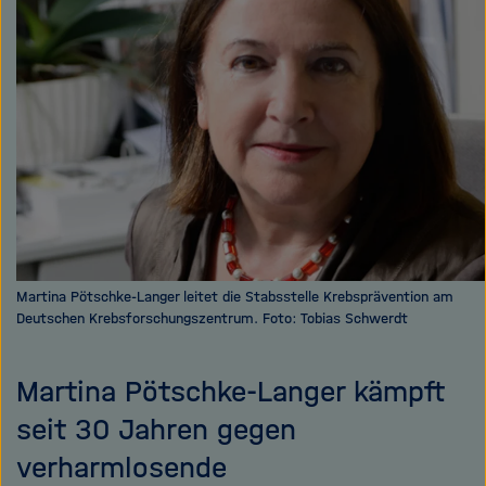
e
f
ß
n
e
e
n
n
/
s
c
h
l
i
e
ß
Martina Pötschke-Langer leitet die Stabsstelle Krebsprävention am
Deutschen Krebsforschungszentrum. Foto: Tobias Schwerdt
e
n
Martina Pötschke-Langer kämpft
seit 30 Jahren gegen
verharmlosende