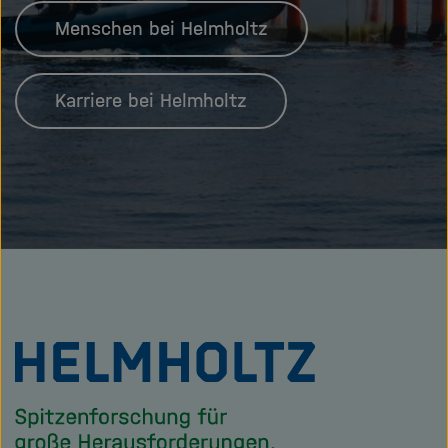
Menschen bei Helmholtz
Karriere bei Helmholtz
Zu
Startseite
der