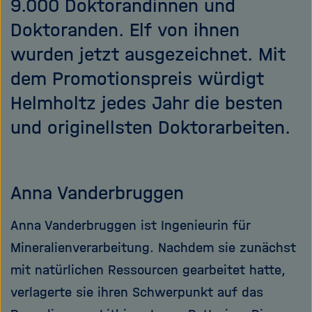
9.000 Doktorandinnen und
Doktoranden. Elf von ihnen
wurden jetzt ausgezeichnet. Mit
dem Promotionspreis würdigt
Helmholtz jedes Jahr die besten
und originellsten Doktorarbeiten.
Anna Vanderbruggen
Anna Vanderbruggen ist Ingenieurin für
Mineralienverarbeitung. Nachdem sie zunächst
mit natürlichen Ressourcen gearbeitet hatte,
verlagerte sie ihren Schwerpunkt auf das