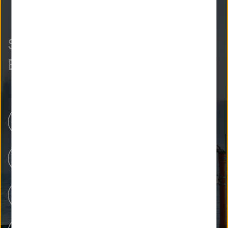
So neugierig wie wir?
Entdecken Sie mehr.
Helmholtz-Zentren
Unsere Forschung
Forschungsinfrastrukturen