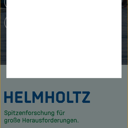
Menschen bei Helmholtz
Karriere bei Helmholtz
Zu
Startseite
der
Helmholtz