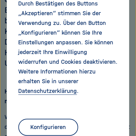
Durch Bestätigen des Buttons
Badeseen in Deutschland
„Akzeptieren“ stimmen Sie der
bestellt? Ein Interview mit
Verwendung zu. Über den Button
Karsten Rinke, dem Leiter des
„Konfigurieren“ können Sie Ihre
Departments Seenforschung am
Einstellungen anpassen. Sie können
Helmholtz-Zentrum für
jederzeit Ihre Einwilligung
Umweltforschung.
widerrufen und Cookies deaktivieren.
Weitere Informationen hierzu
erhalten Sie in unserer
Datenschutzerklärung
.
Herr Rinke, waren Sie in diesem Sommer schon
mit der Familie in der Natur baden?
Wir haben zwar direkt um die Ecke einen See,
den zu nutzen haben wir aber leider noch nicht
Konfigurieren