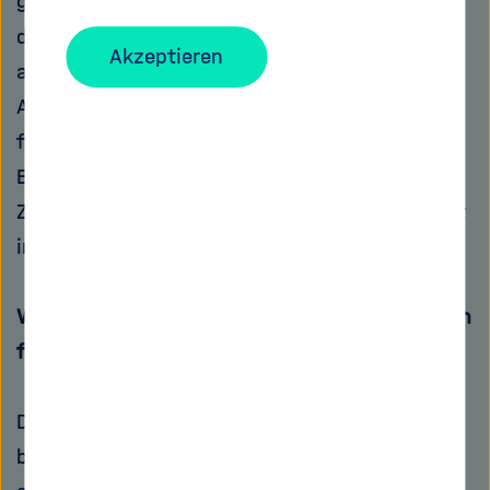
geschafft. Dabei ist die Wasserqualität der
deutschen Badeseen auch 2016 wieder
Akzeptieren
ausgesprochen gut. Gerade weil das
Abwassermanagment in Deutschland so gut
funktioniert. Etwa 95 Prozent der
Badegewässer sind in einem sehr guten
Zustand. Die Badequalität ist daher extrem gut
in Deutschland.
Was heißt es konkret, wenn ein See zum Baden
freigegeben ist?
Die Badequalität wird hauptsächlich danach
beurteilt, wie belastet Gewässer mit Bakterien