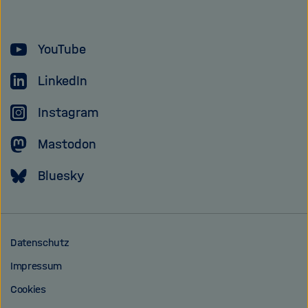
YouTube
LinkedIn
Instagram
Mastodon
Bluesky
Datenschutz
Impressum
Cookies