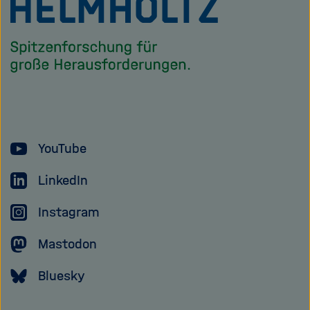
Zu
Startseite
der
Helmholtz
Forschungsgem
YouTube
LinkedIn
Instagram
Mastodon
Bluesky