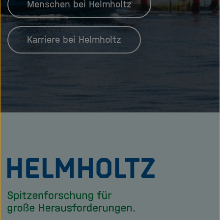
Menschen bei Helmholtz
Karriere bei Helmholtz
Zu
Startseite
der
Helmholtz