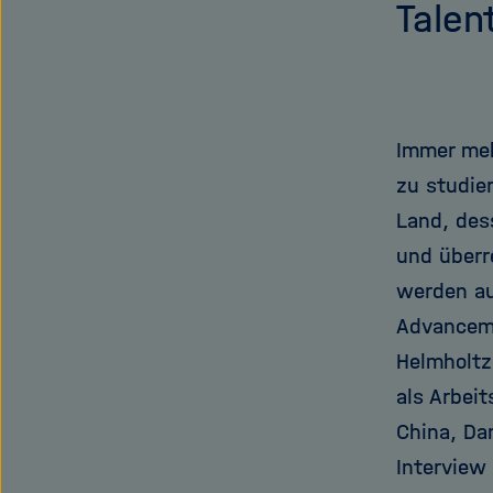
Talen
Immer meh
zu studie
Land, dess
und überr
werden au
Advanceme
Helmholtz
als Arbei
China, Da
Interview 