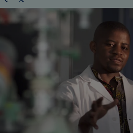
teilen
X
teilen