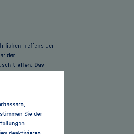
hrlichen Treffens der
er der
sch treffen. Das
en, Workshops und
Chicago stattfindet,
erbessern,
issenschaftlerinnen
 stimmen Sie der
chaftler vor mehr als
tellungen
h immer mehr junge
ies deaktivieren.