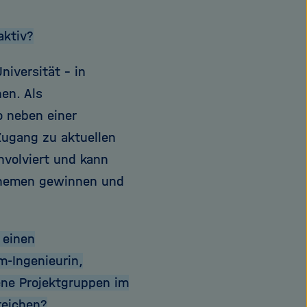
aktiv?
iversität - in
en. Als
o neben einer
ugang zu aktuellen
involviert und kann
sthemen gewinnen und
 einen
m-Ingenieurin,
ene Projektgruppen im
reichen?