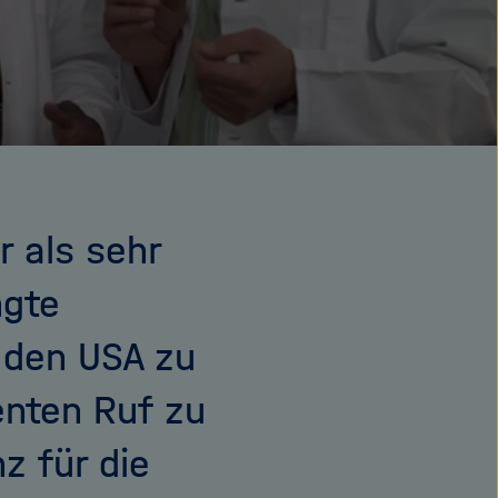
r als sehr
ngte
n den USA zu
enten Ruf zu
z für die