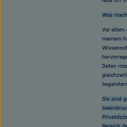
lebe ich 
Was macht
Vor allem
meinem Fa
Wissensch
hervorrag
Daten mode
gleichzei
begeister
Sie sind 
beeindruc
Privatdoz
Bereich d