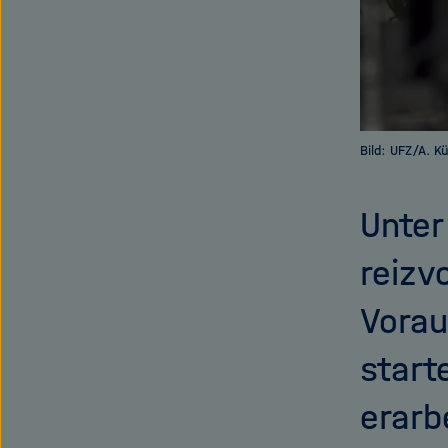
Bild: UFZ/A. 
Unter
reizv
Vorau
start
erarb