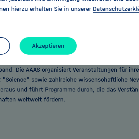
dafür entscheiden, ihre wissenschaftlichen Karrie
nen hierzu erhalten Sie in unserer
Datenschutzerkl
can Association for the Advancement of Science (AA
onale, gemeinnützige Organisation zur Förderung d
Akzeptieren
 Neben ihrem Engagement in den Bereichen Bildun
aftliche Entwicklung versteht sich die AAAS auch a
and. Die AAAS organisiert Veranstaltungen für ihre 
ft "Science" sowie zahlreiche wissenschaftliche Ne
heraus und führt Programme durch, die das Verständ
aften weltweit fördern.