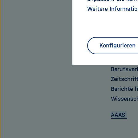
Menschen 
Weitere Informatio
starten.
Die Ameri
internati
Konfigurieren
weltweit.
gesellsch
Berufsverb
Zeitschri
Berichte 
Wissensch
AAAS