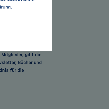
ren in Deutschland zu
ärung
.
AS) ist eine
er Wissenschaften
gswesen und
ls Interessen- und
Mitglieder, gibt die
wsletter, Bücher und
nis für die