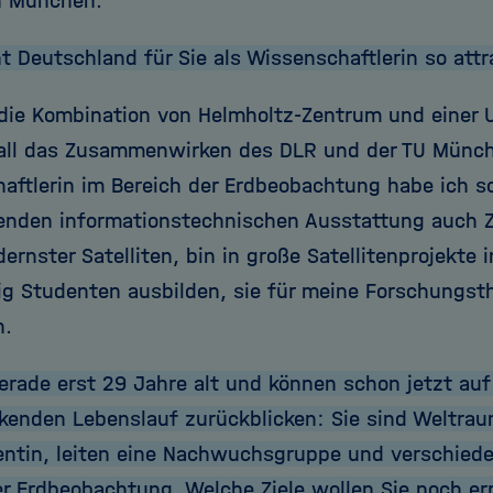
in München.
 Deutschland für Sie als Wissenschaftlerin so attr
 die Kombination von Helmholtz-Zentrum und einer Un
ll das Zusammenwirken des DLR und der TU Münch
aftlerin im Bereich der Erdbeobachtung habe ich s
enden informationstechnischen Ausstattung auch Z
rnster Satelliten, bin in große Satellitenprojekte 
tig Studenten ausbilden, sie für meine Forschung
n.
gerade erst 29 Jahre alt und können schon jetzt auf
kenden Lebenslauf zurückblicken: Sie sind Weltrau
entin, leiten eine Nachwuchsgruppe und verschied
er Erdbeobachtung. Welche Ziele wollen Sie noch er