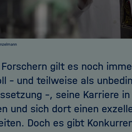
Künzelmann
 Forschern gilt es noch imme
oll – und teilweise als unbedi
ssetzung –, seine Karriere i
en und sich dort einen exzell
eiten. Doch es gibt Konkurren