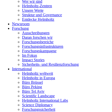
Wer wir sind
Helmholtz-Zentren
Unsere Werte
Struktur und Governance
Entdecke Helmholtz
Newsroom
Forschung
Ausschreibungen
Daran forschen wir
Forschungsbereiche
Forschungsinfrastrukturen
Forschungskampagne
Im Fokus
Impact Stories
Sicherheits- und Resilienzforschung
International
Helmholtz weltweit
Helmholtz in Europa
Büro Brüssel
Büro Peking
Büro Tel Aviv
Scientific Landscape
Helmholtz International Labs
Science Diplomacy
Forschungssicherheit