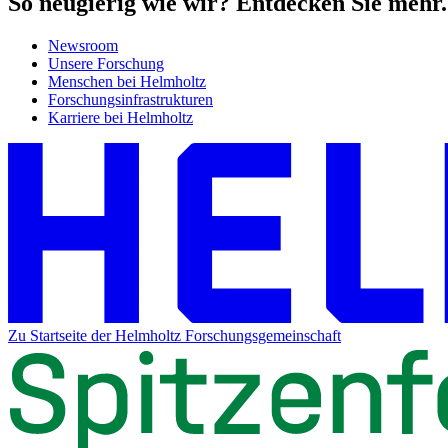
So neugierig wie wir? Entdecken Sie mehr.
Newsroom
Unsere Forschung
Menschen bei Helmholtz
Forschungsinfrastrukturen
Karriere bei Helmholtz
Zu Startseite der Helmholtz Forschungsgemeinschaft