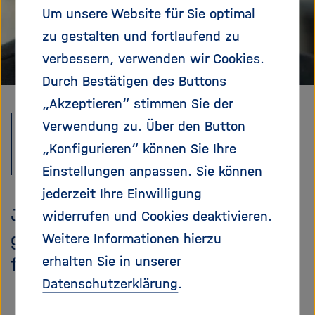
e
f
Um unsere Website für Sie optimal
ß
n
zu gestalten und fortlaufend zu
e
e
verbessern, verwenden wir Cookies.
n
n
/
Durch Bestätigen des Buttons
s
„Akzeptieren“ stimmen Sie der
c
KI-Expert:innen
Verwendung zu. Über den Button
h
l
„Konfigurieren“ können Sie Ihre
Julia Schnabel
i
Einstellungen anpassen. Sie können
e
jederzeit Ihre Einwilligung
ß
e
Julia Schnabel entwickelt KI-
widerrufen und Cookies deaktivieren.
n
gestützte Modelle und Methoden
Weitere Informationen hierzu
erhalten Sie in unserer
für die medizinische Bildgebung.
Datenschutzerklärung
.