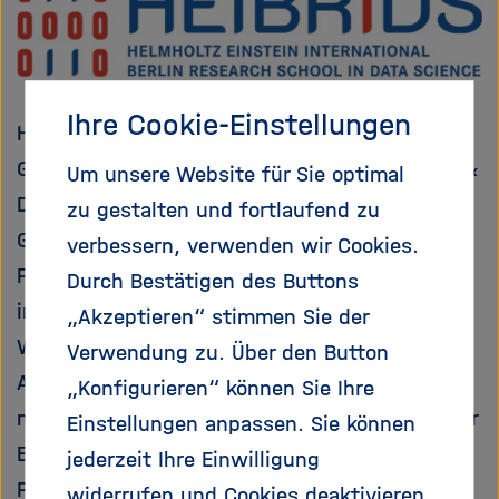
e
f
ß
n
e
e
n
n
Ihre Cookie-Einstellungen
/
HEIBRIDS ist ein gemeinsames
s
Graduiertenprogramm im Bereich Information &
c
Um unsere Website für Sie optimal
h
Data Science, das von der Helmholtz-
zu gestalten und fortlaufend zu
l
Gemeinschaft und dem Einstein Center Digital
verbessern, verwenden wir Cookies.
i
Future (ECDF) ins Leben gerufen wurde. Das
e
Durch Bestätigen des Buttons
ß
interdisziplinäre Programm bildet junge
„Akzeptieren“ stimmen Sie der
e
Wissenschaftler:innen in Data Science-
Verwendung zu. Über den Button
n
Anwendungen und einer Vielzahl
„Konfigurieren“ können Sie Ihre
naturwissenschaftlicher Bereiche aus, darunter
Einstellungen anpassen. Sie können
Erde & Umwelt, Astronomie, Weltraum- &
jederzeit Ihre Einwilligung
Planetenforschung, Geowissenschaften,
widerrufen und Cookies deaktivieren.