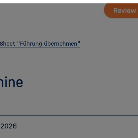
 Sheet "Führung übernehmen"
mine
 2026