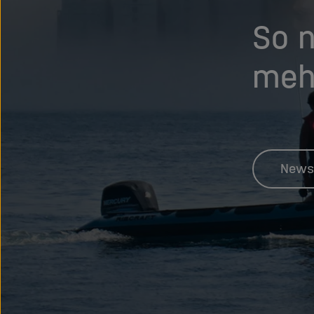
So n
meh
News