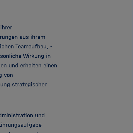
e
f
ß
n
e
e
ihrer
n
n
/
erungen aus ihrem
s
eichen Teamaufbau, -
c
sönliche Wirkung in
h
l
nen und erhalten einen
i
g von
e
ung strategischer
ß
e
n
dministration und
 Führungsaufgabe