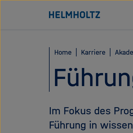
Direkt
Zu Startseite der Helmhol
zum
Seiteninhalt
springen
Home
Karriere
Akade
Führu
Im Fokus des Pro
Führung in wissen