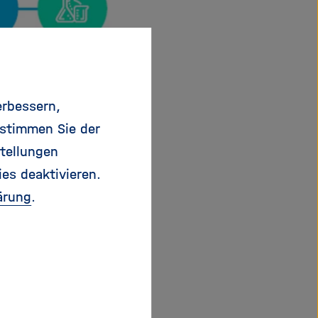
erbessern,
 stimmen Sie der
tellungen
ies deaktivieren.
ärung
.