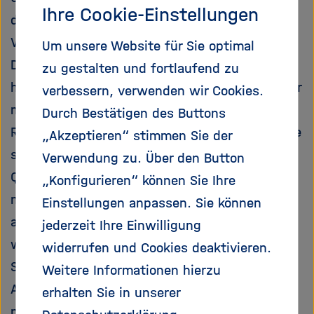
e
f
Ihre Cookie-Einstellungen
digitalen Welt. Heute schützen
ß
n
e
e
Verschlüsselungen vor Lauschern oder
Um unsere Website für Sie optimal
n
n
Datendieben. Die Schlüssel basieren auf
zu gestalten und fortlaufend zu
/
hochkomplexen mathematischen Codes, die nur
verbessern, verwenden wir Cookies.
s
c
mit einem praktisch unerreichbaren
Durch Bestätigen des Buttons
h
Rechenaufwand zu knacken wären. Dies würde
„Akzeptieren“ stimmen Sie der
l
sich mit einem leistungsstarken
Verwendung zu. Über den Button
i
e
Quantencomputer ändern. Dieser könnte
„Konfigurieren“ können Sie Ihre
ß
nämlich den so genannten „Shor-Algorithmus“
Einstellungen anpassen. Sie können
e
ausführen. Das ist ein Programm, das in
jederzeit Ihre Einwilligung
n
wenigen Rechenschritten gängige
widerrufen und Cookies deaktivieren.
Schlüsselcodes knacken kann. Der Shor-
Weitere Informationen hierzu
Algorithmus ist somit ein Beispiel für „Aber
erhalten Sie in unserer
nicht nur zum schnellen
Ent
schlüsseln lässt