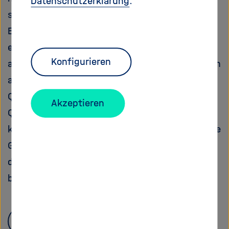
Datenschutzerklärung
.
sich Quantenphysik verwenden. Die speziellen
Eigenschaften von Quantenzustände
ermöglichen eine
Ver
schlüsselung, die nicht
Konfigurieren
auf mathematischen Verfahren beruht, sondern
auf Naturgesetzen (siehe
Quantenkommunikation). Damit liefert die
Akzeptieren
Quantenkryptographie höchst effiziente
kryptographische Methoden, die einerseits eine
Gefahr für die Sicherheit des Internets
darstellen, sie andererseits aber auch
bewahren können.
Zurück zur Glossarübersicht