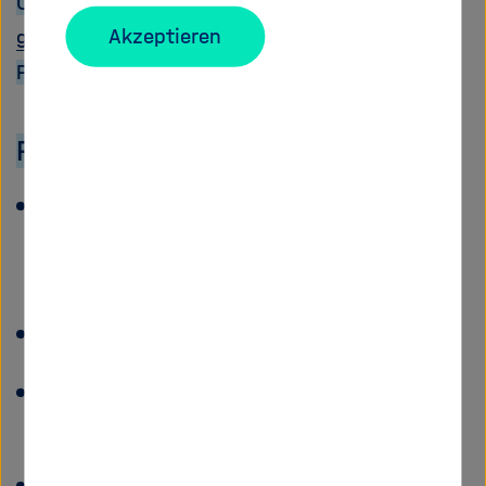
Coordinator:
Dr Gerold Heinrichs,
Akzeptieren
gerold.heinrichs
@
dlr.de
Project Website:
http://www.koranet.eu
Partners:
International Bureau of the German Federal
Ministry of Education and Research at
the German Aerospace Centre,
Germany
Centre for Social Innovation (ZSI),
Austria
VDI/VDE Innovation + Technik GmbH,
Germany