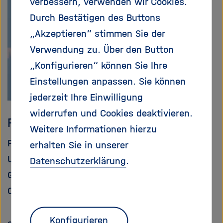
verbessern, verwenden wir Cookies.
e
f
Durch Bestätigen des Buttons
ß
n
e
e
„Akzeptieren“ stimmen Sie der
n
n
Verwendung zu. Über den Button
/
„Konfigurieren“ können Sie Ihre
s
c
Einstellungen anpassen. Sie können
h
jederzeit Ihre Einwilligung
l
widerrufen und Cookies deaktivieren.
i
Prof. Dr. Katja Matthes
e
Weitere Informationen hierzu
ß
Forschungsbereichskoordinatorin Erde und
erhalten Sie in unserer
e
Umwelt
Datenschutzerklärung
.
n
GEOMAR Helmholtz-Zentrum für
Ozeanforschung Kiel
Konfigurieren