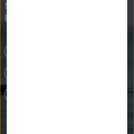
So neugierig wie wir?
Entdecken Sie mehr.
Newsroom
Unsere Forschung
Menschen bei Helmholtz