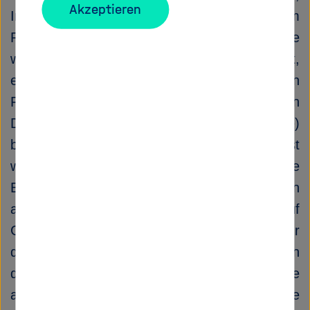
Akzeptieren
Infrastrukturen und Institutionen. Die im
Rahmen der POF II entwickelten Modelle
werden maßgeblich weiterentwickelt,
einschließlich der räumlich expliziten
Folgenabschätzung. Diese Analyse wird in
Deutschland von der Stadt- (z. B. Karlsruhe)
bis hin zur Bundesebene durchgeführt und ist
weiterhin auch in das europäische
Energiesystem eingebettet und mit einigen
afrikanischen Regionen verbunden. Auf
Grundlage der Ergebnisse werden Ansätze für
die Integration erneuerbarer Energiequellen in
das Energiesystem entwickelt, um so die
angestrebten Ziele Energieeffizienz, soziale