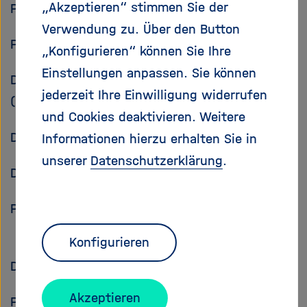
„Akzeptieren“ stimmen Sie der
e
f
PD Dr. Andreas Dinklage (PDF)
ß
n
Verwendung zu. Über den Button
e
e
Prof. Dr.-Ing. Ursel Fantz (PDF)
„Konfigurieren“ können Sie Ihre
n
n
Einstellungen anpassen. Sie können
/
Dr. Golo Fuchert
s
jederzeit Ihre Einwilligung widerrufen
(PDF
c
und Cookies deaktivieren. Weitere
h
Dr. Sophia Henneberg (PDF)
Informationen hierzu erhalten Sie in
l
i
unserer
Datenschutzerklärung
.
e
Dr. Klaus Hesch (PDF)
ß
e
Prof. Dr.-Ing. John Jelonnek (PDF)
n
Konfigurieren
Dr.-Ing. Xue Zhou Jin (PDF)
Akzeptieren
Prof. Dr. Arne Kallenbach (PDF)