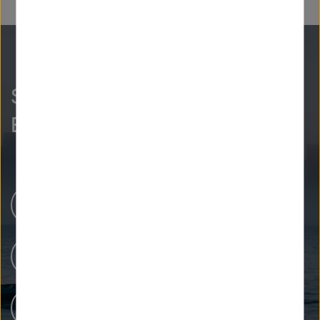
So neugierig wie wir?
Entdecken Sie mehr.
Newsroom
Unsere Forschung
Menschen bei Helmholtz