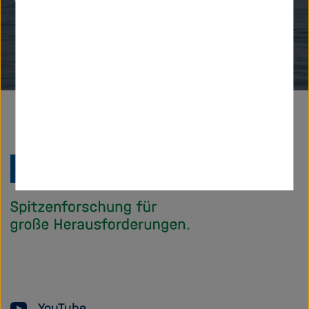
Zu
Startseite
der
Helmholtz
Forschungsgem
YouTube