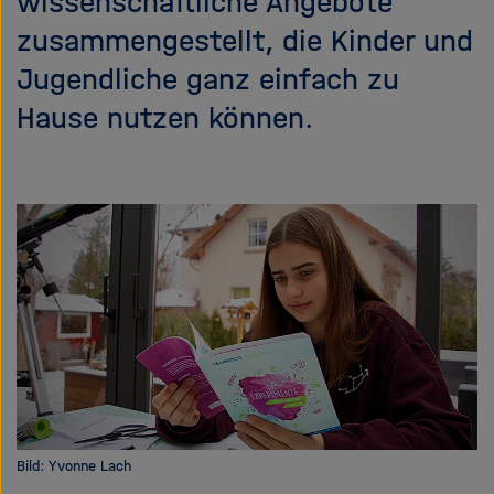
wissenschaftliche Angebote
zusammengestellt, die Kinder und
Jugendliche ganz einfach zu
Hause nutzen können.
Bild: Yvonne Lach