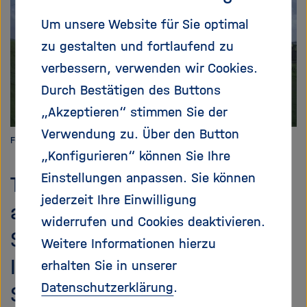
e
f
ß
n
Um unsere Website für Sie optimal
e
e
zu gestalten und fortlaufend zu
n
n
verbessern, verwenden wir Cookies.
/
s
Durch Bestätigen des Buttons
c
„Akzeptieren“ stimmen Sie der
h
Verwendung zu. Über den Button
l
Foto: Dörte Ohlhorst
i
„Konfigurieren“ können Sie Ihre
e
Einstellungen anpassen. Sie können
Thema "Renewable Energy
ß
jederzeit Ihre Einwilligung
e
and Material Resources for
n
widerrufen und Cookies deaktivieren.
Sustainable Futures:
Weitere Informationen hierzu
Integrating at Different
erhalten Sie in unserer
Datenschutzerklärung
.
Scales"