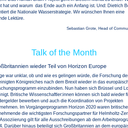
t hat und warum das Ende auch ein Anfang ist. Und: Dietrich B
iert die Nationale Wasserstrategie. Wir wünschen Ihnen eine
de Lektüre.
Sebastian Grote, Head of Commu
Talk of the Month
ßbritannien wieder Teil von Horizon Europe
ge war unklar, ob und wie es gelingen würde, die Forschung de
einigten Königreiches nach dem Brexit wieder in das europäisc
schungsprogramm einzubinden. Nun haben sich Brüssel und L
nigt. Britische Wissenschaftler:innen können sich bald wieder f
dergelder bewerben und auch die Koordination von Projekten
rnehmen. Im Vorgängerprogramm Horizon 2020 waren britische
lnehmende die wichtigsten Forschungspartner für Helmholtz-Zen
 Assoziierung gilt für alle Ausschreibungen ab dem Arbeitspro
4. Darüber hinaus beteiligt sich Großbritannien an dem europä