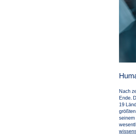
Human
Nach ze
Ende. D
19 Länd
größten
seinem 
wesentl
wissens