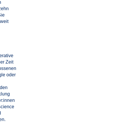
n
 zehn
Sie
weit
.
erative
er Zeit
lossenen
gle oder
 den
klung
er:innen
Science
d
en.