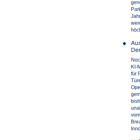
gen
Par
Jahr
wer
höc
●
Aus
Dem
Noc
KI-
für 
Tür
Ope
gem
bish
unab
vom
Bre
Inn