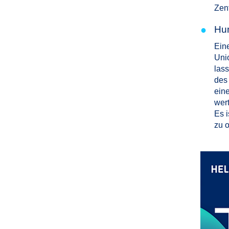
Zen
●
Hum
Ein
Uni
las
des
eine
wer
Es 
zu 