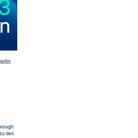
erlin
hrough
 zu den