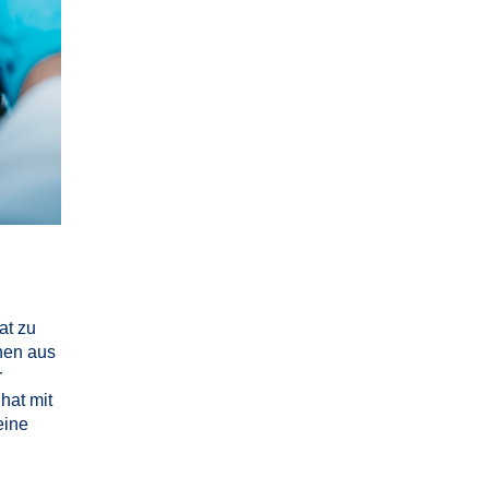
at zu
nen aus
r
hat mit
eine