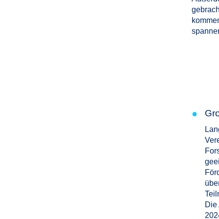
gebrach
komment
spannen
●
Gro
Lan
Ver
For
geei
För
übe
Tei
Die
202