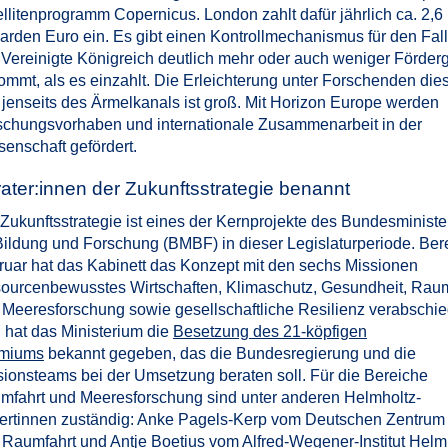
llitenprogramm Copernicus. London zahlt dafür jährlich ca. 2,6
iarden Euro ein. Es gibt einen Kontrollmechanismus für den Fall
 Vereinigte Königreich deutlich mehr oder auch weniger Förder
mmt, als es einzahlt. Die Erleichterung unter Forschenden dies
 jenseits des Ärmelkanals ist groß. Mit Horizon Europe werden
schungsvorhaben und internationale Zusammenarbeit in der
enschaft gefördert.
ater:innen der Zukunftsstrategie benannt
 Zukunftsstrategie ist eines der Kernprojekte des Bundesminist
Bildung und Forschung (BMBF) in dieser Legislaturperiode. Bere
ruar hat das Kabinett das Konzept mit den sechs Missionen
sourcenbewusstes Wirtschaften, Klimaschutz, Gesundheit, Raum
 Meeresforschung sowie gesellschaftliche Resilienz verabschie
 hat das Ministerium die
Besetzung des 21-köpfigen
miums
bekannt gegeben, das die Bundesregierung und die
sionsteams bei der Umsetzung beraten soll. Für die Bereiche
mfahrt und Meeresforschung sind unter anderen Helmholtz-
ertinnen zuständig: Anke Pagels-Kerp vom Deutschen Zentrum f
 Raumfahrt und Antje Boetius vom Alfred-Wegener-Institut Helm