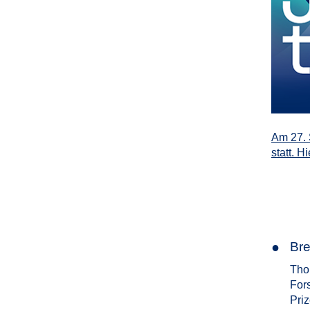
Am 27. 
statt. H
●
Br
Tho
For
Pri