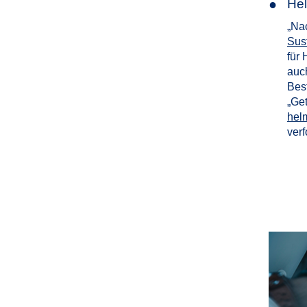
●
Hel
„Nac
Sus
für 
auc
Bes
„Get
helm
verf