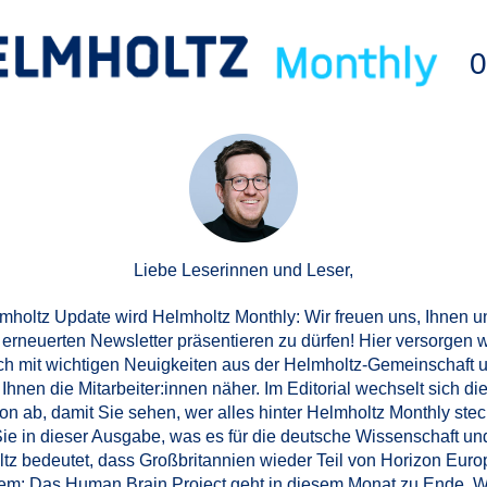
0
Liebe Leserinnen und Leser,
mholtz Update wird Helmholtz Monthly: Wir freuen uns, Ihnen 
erneuerten Newsletter präsentieren zu dürfen! Hier versorgen w
ch mit wichtigen Neuigkeiten aus der Helmholtz-Gemeinschaft 
Ihnen die Mitarbeiter:innen näher. Im Editorial wechselt sich di
on ab, damit Sie sehen, wer alles hinter Helmholtz Monthly stec
ie in dieser Ausgabe, was es für die deutsche Wissenschaft und
tz bedeutet, dass Großbritannien wieder Teil von Horizon Europ
m: Das Human Brain Project geht in diesem Monat zu Ende. 