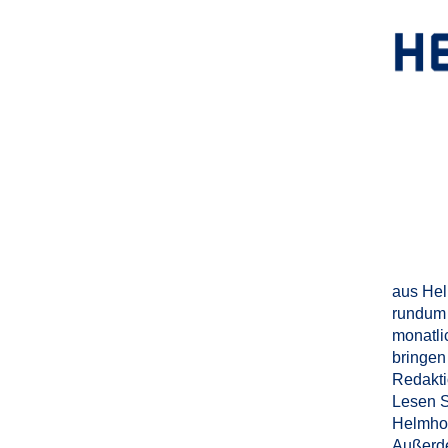
aus Hel
rundum 
monatli
bringen 
Redakti
Lesen S
Helmhol
Außerde