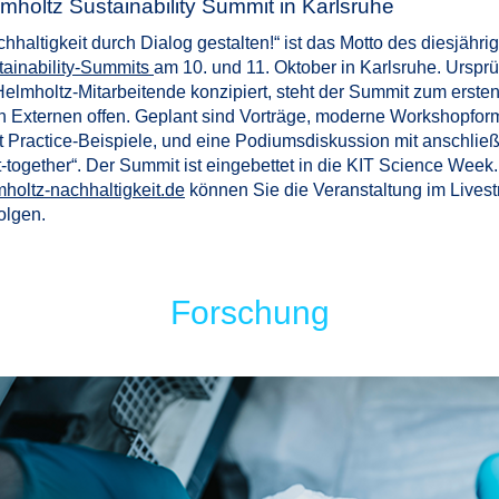
mholtz Sustainability Summit in Karlsruhe
hhaltigkeit durch Dialog gestalten!“ ist das Motto des diesjähri
tainability-Summits
am 10. und 11. Oktober in Karlsruhe. Ursprü
Helmholtz-Mitarbeitende konzipiert, steht der Summit zum erste
h Externen offen. Geplant sind Vorträge, moderne Workshopfor
t Practice-Beispiele, und eine Podiumsdiskussion mit anschli
-together“. Der Summit ist eingebettet in die KIT Science Week.
holtz-nachhaltigkeit.de
können Sie die Veranstaltung im Lives
olgen.
Forschung