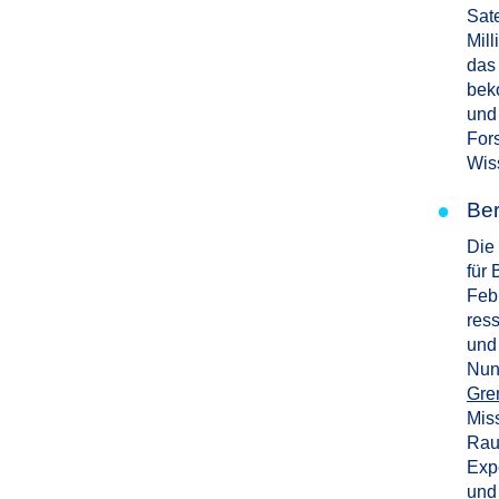
Sate
Mill
das
beko
und
For
Wiss
●
Ber
Die
für 
Feb
res
und
Nun
Gre
Mis
Rau
Exp
und