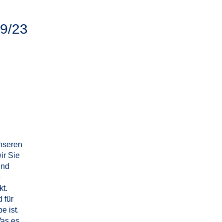
9/23
unseren
ir Sie
und
e
kt.
 für
e ist.
Was es