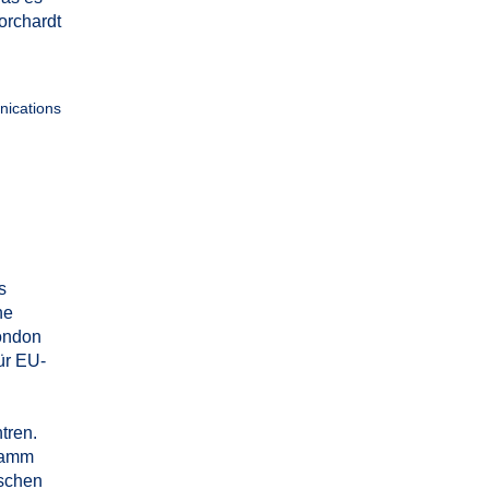
orchardt
nications
s
he
ondon
ür EU-
tren.
gramm
ischen