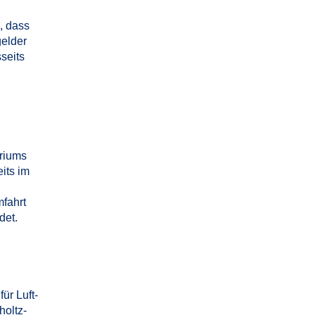
, dass
gelder
seits
eriums
its im
fahrt
det.
ür Luft-
holtz-