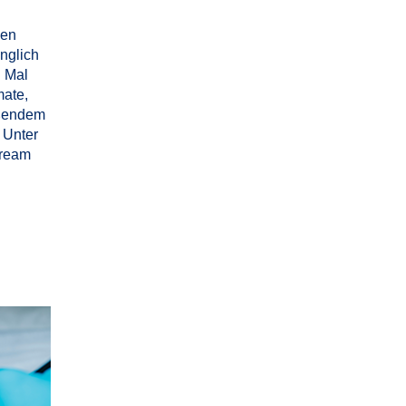
gen
nglich
n Mal
mate,
eßendem
 Unter
tream