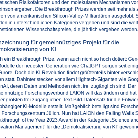
etischen Risikofaktoren und den molekularen Mechanismen vo
kinson ergeben. Die Breakthrough Prizes werden seit mehr als
en von amerikanischen Silicon-Valley-Milliardären ausgelobt. 
den in unterschiedlichen Kategorien vergeben und sind die welt
hstdotierten Wissenschaftspreise, die jährlich vergeben werden
zeichnung für gemeinnütziges Projekt für die
okratisierung von KI
h ein Breakthrough Prize, wenn auch nicht so hoch dotiert: Gen
Modelle der neuesten Generation wie ChatGPT sorgen seit einig
Furore. Doch die KI-Revolution findet größtenteils hinter versch
en statt. Dahinter stecken vor allem Hightech-Giganten wie Goo
nAI, deren Daten und Methoden nicht frei zugänglich sind. Der
einnützige Forschungsverbund LAION will das ändern und hat
er größten frei zugänglichen Text-Bild-Datensatz für die Entwic
hängiger KI-Modelle erstellt. Maßgeblich beteiligt sind Forsch
 Forschungszentrum Jülich. Nun hat LAION den Falling Walls 
akthrough of the Year 2023 Award in der Kategorie „Science an
ovation Management“ für die „Demokratisierung von KI“ gewonn