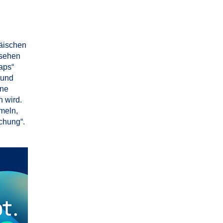
päischen
 sehen
aps“
 und
ine
 wird.
meln,
chung“.