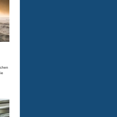
ichen
ie