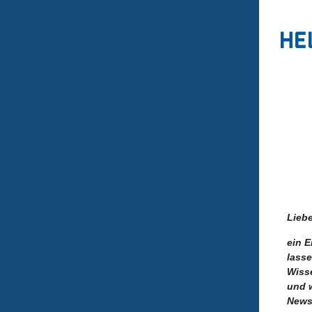
Lieb
ein E
lasse
Wiss
und 
Newsl