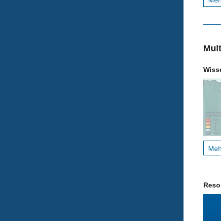
Me
Mul
Wiss
Me
Reso