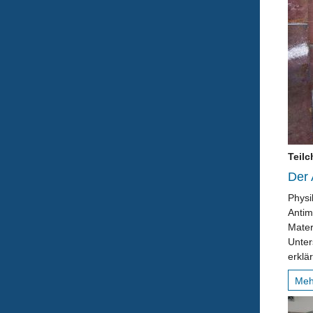
Teil
Der 
Physi
Antim
Mater
Unter
erklä
Me