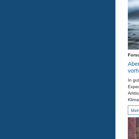
Fors
Aben
vor
In gu
Exped
Arkti
Klima
Me