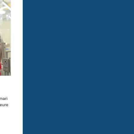
mari
ieure