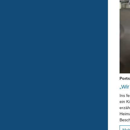
Portr
„Wir
Ins f
ein K
erzäh
Heima
Besch