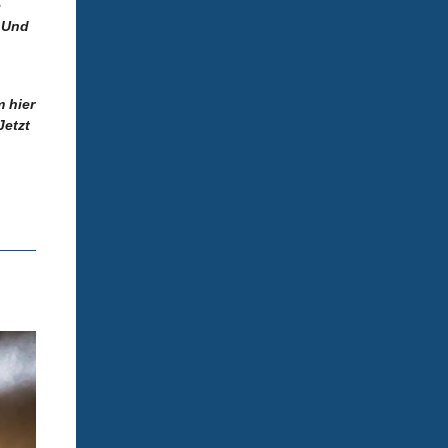
e
? Und
 hier
Jetzt