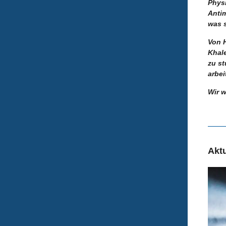
Physi
Antim
was 
Von H
Khale
zu st
arbei
Wir 
Akt