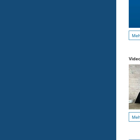
Me
Vide
Me