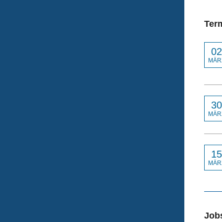
Ter
02
MÄR
30
MÄR
15
MÄR
Job