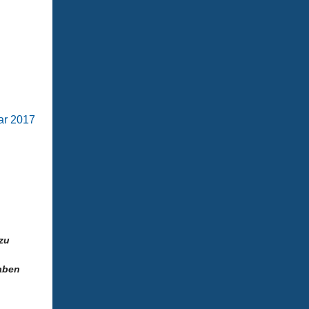
r 2017
 zu
aben