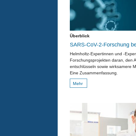
Überblick
SARS-CoV-2-Forschung be
Helmholtz-Expertinnen und -Expert
Forschungsprojekten daran, den A
entschlüsseln sowie wirksamere M
Eine Zusammenfassung.
Mehr