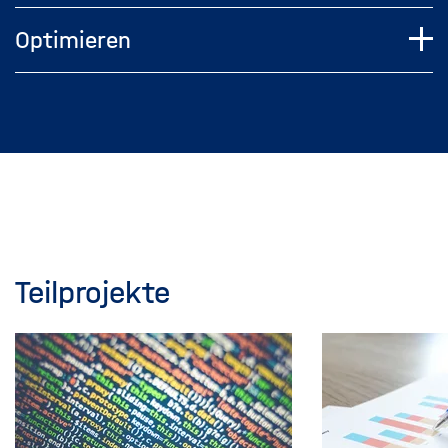
Optimieren
Teilprojekte
Dieses
Inhaltskarusell
überspringen