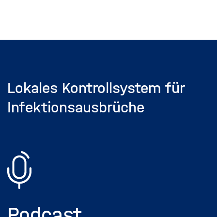
Dieses
Inhaltskarusell
überspringen
Lokales Kontrollsystem für
Infektionsausbrüche
Podcast