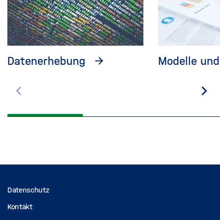
Datenerhebung
Modelle und
Zurück
Wei
blättern
blä
Datenschutz
Kontakt