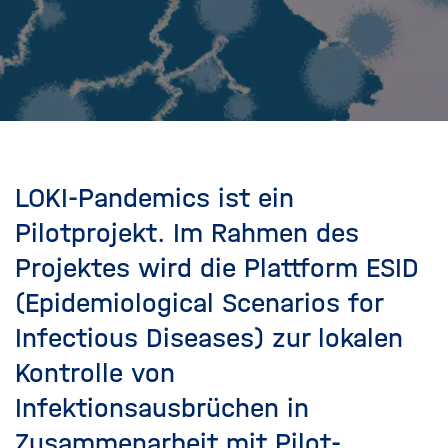
f
n
e
n
/
s
c
h
LOKI-Pandemics ist ein
l
i
Pilotprojekt. Im Rahmen des
e
Projektes wird die Plattform ESID
ß
(Epidemiological Scenarios for
e
n
Infectious Diseases) zur lokalen
Kontrolle von
Infektionsausbrüchen in
Zusammenarbeit mit Pilot-