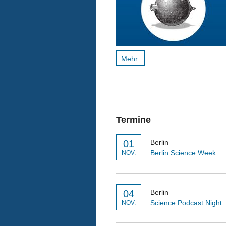
Mehr
Termine
01
Berlin
Berlin Science Week
NOV.
04
Berlin
Science Podcast Night
NOV.