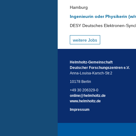
Hamburg
Ingenieurin oder Physikerin (w/
DESY Deutsches Elektronen-Sync
weitere Jobs
Helmholtz-Gemeinschaft
Deutscher Forschungszentren e.V.
Anna-Louisa-Karsch-Str.2
10178 Berlin
+49 30 206329-0
online
@
helmholtz.de
www.helmholtz.de
Impressum